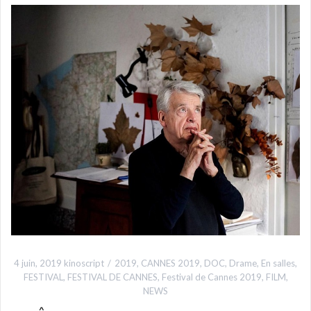
4 juin, 2019
kinoscript
2019
,
CANNES 2019
,
DOC
,
Drame
,
En salles
,
FESTIVAL
,
FESTIVAL DE CANNES
,
Festival de Cannes 2019
,
FILM
,
NEWS