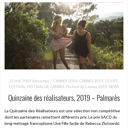
25 mai, 2019
kinoscript
CANNES 2014
,
CANNES 2019
,
COURT
,
FESTIVAL
,
FESTIVAL DE CANNES
,
Festival de Cannes 2019
,
NEWS
Quinzaine des réalisateurs, 2019 – Palmarès
La Quinzaine des Réalisateurs est une sélection non compétitive
dont les partenaires remettent différents prix. Le prix SACD du
long-métrage francophone Une Fille facile de Rebecca Zlotowski.