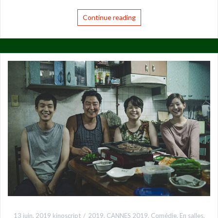
Continue reading
13 juin, 2019
kinoscript
2019
,
CANNES 2019
,
Comédie
,
En salles
,