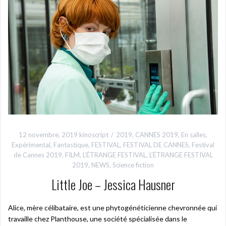
12 novembre, 2019
kinoscript
2019
,
CANNES 2019
,
En salles
,
Expérimental
,
Fantastique
,
FESTIVAL
,
FESTIVAL DE CANNES
,
Festival
de Cannes 2019
,
FILM
,
L’ÉTRANGE FESTIVAL
,
L’ÉTRANGE FESTIVAL
2019
,
NEWS
,
Science fiction
Little Joe – Jessica Hausner
Alice, mère célibataire, est une phytogénéticienne chevronnée qui
travaille chez Planthouse, une société spécialisée dans le