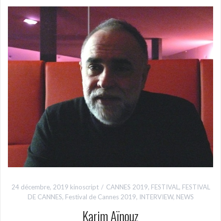
24 décembre, 2019
kinoscript
CANNES 2019
,
FESTIVAL
,
FESTIVAL
DE CANNES
,
Festival de Cannes 2019
,
INTERVIEW
,
NEWS
Karim Aïnouz