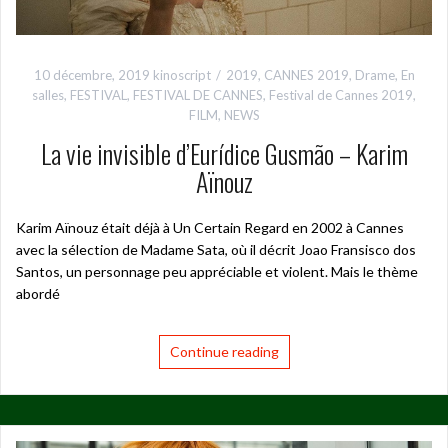
10 décembre, 2019
kinoscript
2019
,
CANNES 2019
,
Drame
,
En
salles
,
FESTIVAL
,
FESTIVAL DE CANNES
,
Festival de Cannes 2019
,
FILM
,
NEWS
La vie invisible d’Eurídice Gusmão – Karim
Aïnouz
Karim Aïnouz était déjà à Un Certain Regard en 2002 à Cannes
avec la sélection de Madame Sata, où il décrit Joao Fransisco dos
Santos, un personnage peu appréciable et violent. Mais le thème
abordé
Continue reading