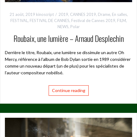
21 août, 2019
kinoscript
2019
,
CANNES 2019
,
Drame
,
En salles
,
FESTIVAL
,
FESTIVAL DE CANNES
,
Festival de Cannes 2019
,
FILM
,
NEWS
,
Polar
Roubaix, une lumière – Arnaud Desplechin
Derrière le titre, Roubaix, une lumière se dissimule un autre Oh
Mercy, référence à l’album de Bob Dylan sortie en 1989 considérer
comme un nouveau départ (un de plus) pour les spécialistes de
l’auteur-compositeur nobélisé.
Continue reading