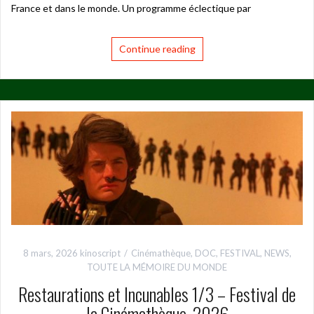
France et dans le monde. Un programme éclectique par
Continue reading
8 mars, 2026
kinoscript
Cinémathèque
,
DOC
,
FESTIVAL
,
NEWS
,
TOUTE LA MÉMOIRE DU MONDE
Restaurations et Incunables 1/3 – Festival de
la Cinémathèque, 2026