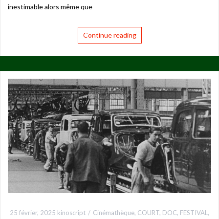
inestimable alors même que
Continue reading
25 février, 2025
kinoscript
Cinémathèque
,
COURT
,
DOC
,
FESTIVAL
,