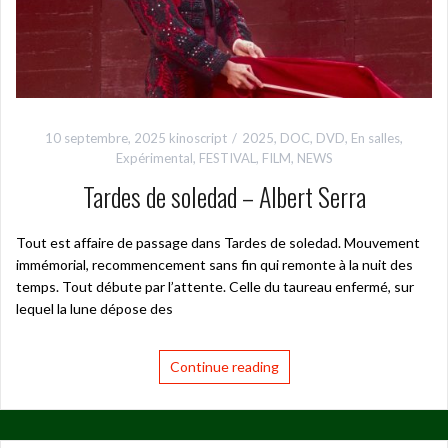
10 septembre, 2025
kinoscript
2025
,
DOC
,
DVD
,
En salles
,
Expérimental
,
FESTIVAL
,
FILM
,
NEWS
Tardes de soledad – Albert Serra
Tout est affaire de passage dans Tardes de soledad. Mouvement
immémorial, recommencement sans fin qui remonte à la nuit des
temps. Tout débute par l’attente. Celle du taureau enfermé, sur
lequel la lune dépose des
Continue reading