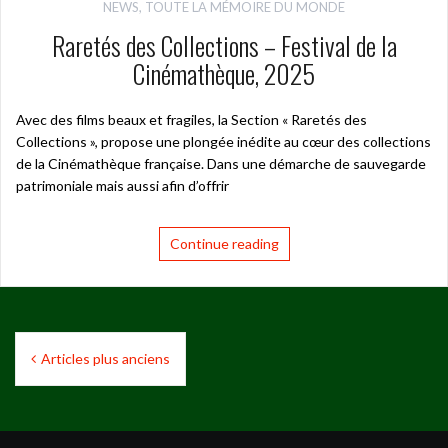
NEWS
,
TOUTE LA MÉMOIRE DU MONDE
Raretés des Collections – Festival de la
Cinémathèque, 2025
Avec des films beaux et fragiles, la Section « Raretés des
Collections », propose une plongée inédite au cœur des collections
de la Cinémathèque française. Dans une démarche de sauvegarde
patrimoniale mais aussi afin d’offrir
Continue reading
Navigation
Articles plus anciens
des
articles