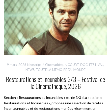
9 mars, 2026
kinoscript
Cinémathèque
,
COURT
,
DOC
,
FESTIVAL
,
NEWS
,
TOUTE LA MÉMOIRE DU MONDE
Restaurations et Incunables 3/3 – Festival de
la Cinémathèque, 2026
Section « Restaurations et Incunables » partie 3/3 : La section «
Restaurations et Incunables », propose une sélection de raretés
incontournables et de restaurations menées récemment en