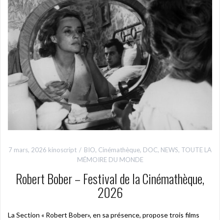
7 mars, 2026
kinoscript
BIO
,
Cinémathèque
,
DOC
,
NEWS
,
TOUTE LA
MÉMOIRE DU MONDE
Robert Bober – Festival de la Cinémathèque,
2026
La Section « Robert Bober», en sa présence, propose trois films