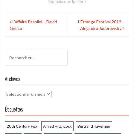
Roubaix une lumière
Navigation
L’affaire Pasolini – David
L’Etrange Festival 2019 –
de
Grieco
Alejandro Jodorowsky
l’article
Rechercher :
Archives
Archives
Étiquettes
20th Century Fox
Alfred Hitchcock
Bertrand Tavernier