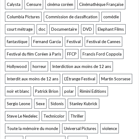
Calysta
Censure
cinéma coréen
Cinémathèque Française
Columbia Pictures
Commission de classification
comédie
court métrage
doc
Documentaire
DVD
Elephant Films
fantastique
Fernand Garcia
Festival
Festival de Cannes
Festival du film Coréen à Paris
FFCP
Francis Ford Coppola
Hollywood
horreur
Interdiction aux moins de 12 ans
Interdit aux moins de 12 ans
L’Étrange Festival
Martin Scorsese
noir et blanc
Patrick Brion
polar
Rimini Editions
Sergio Leone
Sexe
Sidonis
Stanley Kubrick
Steve Le Nedelec
Technicolor
Thriller
Toute la mémoire du monde
Universal Pictures
violence