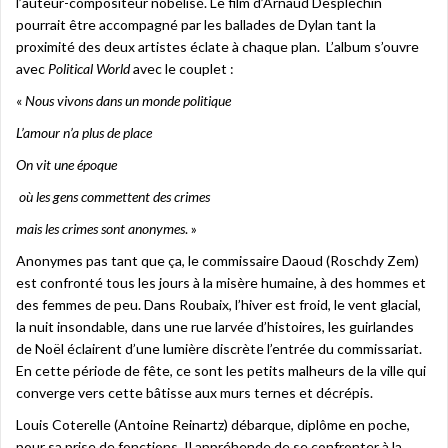
l’auteur-compositeur nobélisé. Le film d’Arnaud Desplechin
pourrait être accompagné par les ballades de Dylan tant la
proximité des deux artistes éclate à chaque plan. L’album s’ouvre
avec
Political World
avec le couplet :
«
Nous vivons dans un monde politique
L’amour n’a plus de place
On vit une époque
où les gens commettent des crimes
mais les crimes sont anonymes
. »
Anonymes pas tant que ça, le commissaire Daoud (Roschdy Zem)
est confronté tous les jours à la misère humaine, à des hommes et
des femmes de peu. Dans Roubaix, l’hiver est froid, le vent glacial,
la nuit insondable, dans une rue larvée d’histoires, les guirlandes
de Noël éclairent d’une lumière discrète l’entrée du commissariat.
En cette période de fête, ce sont les petits malheurs de la ville qui
converge vers cette bâtisse aux murs ternes et décrépis.
Louis Coterelle (Antoine Reinartz) débarque, diplôme en poche,
pour sa prise de fonctions. Il appréhende de se confronter à la