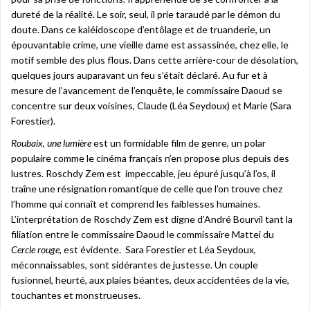
dureté de la réalité. Le soir, seul, il prie taraudé par le démon du
doute. Dans ce kaléidoscope d’entôlage et de truanderie, un
épouvantable crime, une vieille dame est assassinée, chez elle, le
motif semble des plus flous. Dans cette arrière-cour de désolation,
quelques jours auparavant un feu s’était déclaré. Au fur et à
mesure de l’avancement de l’enquête, le commissaire Daoud se
concentre sur deux voisines, Claude (Léa Seydoux) et Marie (Sara
Forestier).
Roubaix, une lumière
est un formidable film de genre, un polar
populaire comme le cinéma français n’en propose plus depuis des
lustres. Roschdy Zem est impeccable, jeu épuré jusqu’à l’os, il
traîne une résignation romantique de celle que l’on trouve chez
l’homme qui connaît et comprend les faiblesses humaines.
L’interprétation de Roschdy Zem est digne d’André Bourvil tant la
filiation entre le commissaire Daoud le commissaire Mattei du
Cercle rouge,
est évidente. Sara Forestier et Léa Seydoux,
méconnaissables, sont sidérantes de justesse. Un couple
fusionnel, heurté, aux plaies béantes, deux accidentées de la vie,
touchantes et monstrueuses.