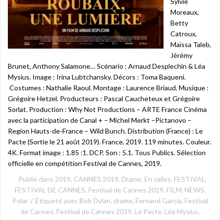
Sylvie
Moreaux,
Betty
Catroux,
Maïssa Taleb,
Jérémy
Brunet, Anthony Salamone… Scénario : Arnaud Desplechin & Léa
Mysius. Image : Irina Lubtchansky. Décors : Toma Baqueni.
Costumes : Nathalie Raoul. Montage : Laurence Briaud. Musique :
Grégoire Hetzel. Producteurs : Pascal Caucheteux et Grégoire
Sorlat. Production : Why Not Productions – ARTE France Cinéma
avec la participation de Canal + – Michel Merkt –Pictanovo –
Region Hauts-de-France – Wild Bunch. Distribution (France) : Le
Pacte (Sortie le 21 août 2019). France. 2019. 119 minutes. Couleur.
4K. Format image : 1.85 :1. DCP. Son : 5.1. Tous Publics. Sélection
officielle en compétition Festival de Cannes, 2019.
Publié dans
2019
,
CANNES 2019
,
Drame
,
En salles
,
FESTIVAL
,
FESTIVAL DE CANNES
,
Festival de Cannes 2019
,
FILM
,
NEWS
,
Polar
Étiqueté avec
Bob Dylan
,
drame
,
Fernand Garcia
,
Festival
de Cannes
,
Festival de Cannes 2019
,
Le Pacte
,
Léa Mysius
,