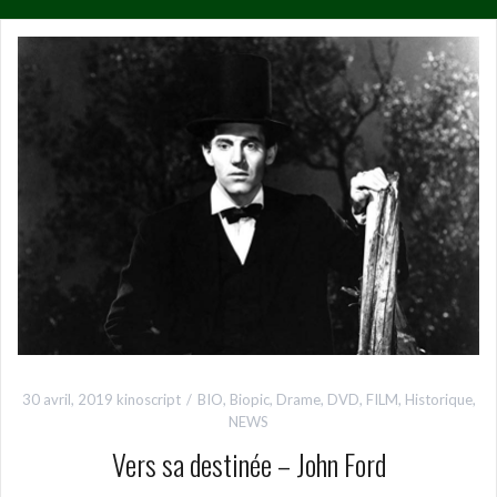
30 avril, 2019
kinoscript
BIO
,
Biopic
,
Drame
,
DVD
,
FILM
,
Historique
,
NEWS
Vers sa destinée – John Ford