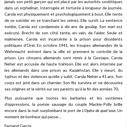
jamais son petit garçon qui est placé par les autorités soviétiques
dans un orphelinat. Interrogée et torturée à longueur de journée,
Carola est physiquement et psychologiquement à bout. Elle tente
de se suicider en se tranchant les veines. Elle survit. La sentence
tombe, Carola est condamnée à dix ans de goulag. Son mari est
exécuté. Brecht de son côté tente, en vain, de l’aider. Seule et
malmenée, Carola est incarcérée à la prison pour dissidents
politiques d’Orel. En octobre 1941, les troupes allemandes de la
Wehrmacht entrent dans la ville et prennent le contrôle de la
prison. Les citoyens allemands sont remis à la Gestapo. Carola
Neher est accusée de haute trahison. Elle est alors internée par
les allemands dans une prison au Kazakhstan. Elle y meurt, du
typhus et des violences qu’elle y subit. Carola Neher a 41 ans. Son
corps est jeté dans un charnier. Son fils survivra et ne découvrira
ses origines et la vérité sur ses parents qu’à la fin des années 70.
Plus puissante que toutes les barbaries et les systèmes
d’oppressions, la poésie sauvage du couple Mackie-Polly brille
encore dans la nuit surplombant le port de
L’Opéra de quat’sous
. Un
moment de bonheur qui passe…
Fernand Garcia