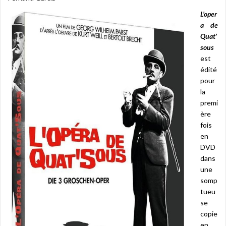
L’oper
a de
Quat’
sous
est
édité
pour
la
premi
ère
fois
en
DVD
dans
une
somp
tueu
se
copie
en