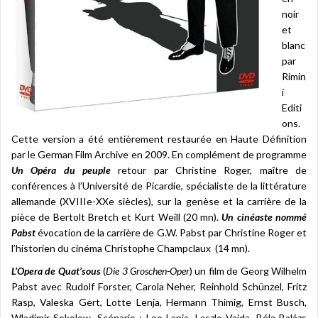
noir
et
blanc
par
Rimin
i
Editi
ons.
Cette version a été entièrement restaurée en Haute Définition
par le German Film Archive en 2009. En complément de programme
Un Opéra du peuple
retour par Christine Roger, maître de
conférences à l’Université de Picardie, spécialiste de la littérature
allemande (XVIIIe-XXe siècles), sur la genèse et la carrière de la
pièce de Bertolt Bretch et Kurt Weill (20 mn).
Un cinéaste nommé
Pabst
évocation de la carrière de G.W. Pabst par Christine Roger et
l’historien du cinéma Christophe Champclaux (14 mn).
L’Opera de Quat’sous
(
Die 3 Groschen-Oper
) un film de Georg Wilhelm
Pabst avec Rudolf Forster, Carola Neher, Reinhold Schünzel, Fritz
Rasp, Valeska Gert, Lotte Lenja, Hermann Thimig, Ernst Busch,
Wladimir Sokolow. Scénario : Leo Lania, Laszlo Vajda, Béla Balázs