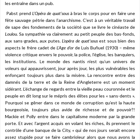
les entraîne dans un pub.
Pabst prend
L’Opéra de quat’sous
à bras le corps pour en faire une
fête sauvage pétrie dans l’anarchisme. C’est à un véritable travail
de sape des fondements de la société que se livre le cinéaste de
Loulou
. Sa sympathie va clairement au petit peuple des bas-fonds,
aux sans-grades, aux putes.
L’opéra de quat’sous
est sous bien des
aspects le frère cadet de
L’Age d’or
de Luis Buñuel (1930) – même
violence critique envers le pouvoir, la police, l’église, les banquiers,
les institutions. Le monde des nantis n’est qu’un univers de
voleurs qui appauvrissent, jour après jour, les plus vulnérables les
enfonçant toujours plus dans la misère. La rencontre entre des
damnés de la terre et de la Reine d’Angleterre est un moment
sidérant. L’échange de regards entre la vieille peau couronnée et le
peuple en dit long sur le mépris des élites pour les « sans-dents ».
Pourquoi se gêner dans ce monde de corruption qu’est la haute
bourgeoisie, toujours plus avide de richesse et de pouvoir?!
Mackie et Polly entre dans le capitalisme moderne par la grande
porte. Et avec l’argent acquis en volant les riches, ils prennent le
contrôle d’une banque de la City, « qui de nos jours serait encore
assez stupide pour se faire cambrioleur alors que nous avons la