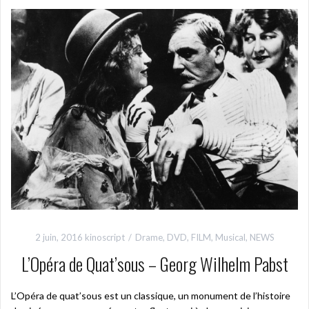
2 juin, 2016
kinoscript
Drame
,
DVD
,
FILM
,
Musical
,
NEWS
L’Opéra de Quat’sous – Georg Wilhelm Pabst
L’Opéra de quat’sous est un classique, un monument de l’histoire