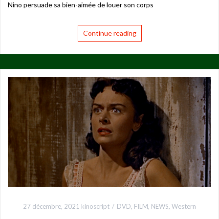
Nino persuade sa bien-aimée de louer son corps
Continue reading
27 décembre, 2021
kinoscript
DVD
,
FILM
,
NEWS
,
Western