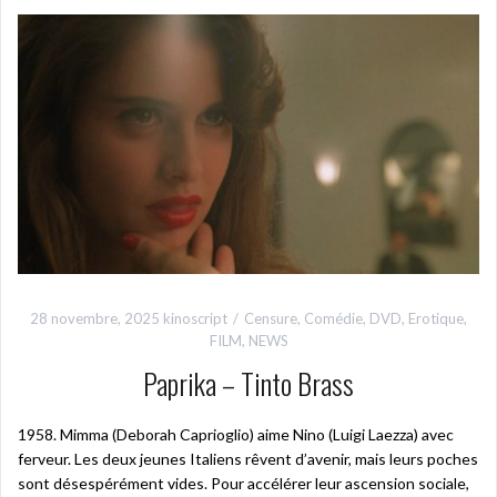
28 novembre, 2025
kinoscript
Censure
,
Comédie
,
DVD
,
Erotique
,
FILM
,
NEWS
Paprika – Tinto Brass
1958. Mimma (Deborah Caprioglio) aime Nino (Luigi Laezza) avec
ferveur. Les deux jeunes Italiens rêvent d’avenir, mais leurs poches
sont désespérément vides. Pour accélérer leur ascension sociale,