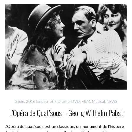
2 juin, 2016
kinoscript
Drame
,
DVD
,
FILM
,
Musical
,
NEWS
L’Opéra de Quat’sous – Georg Wilhelm Pabst
L’Opéra de quat’sous est un classique, un monument de l’histoire