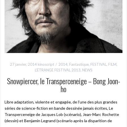
27 janvier, 2014
kinoscript
2014
,
Fantastique
,
FESTIVAL
,
FILM
,
L’ÉTRANGE FESTIVAL 2013
,
NEWS
Snowpiercer, le Transperceneige – Bong Joon-
ho
Libre adaptation, violente et engagée, de l’une des plus grandes
séries de science-fiction en bande dessinée jamais écrites, Le
Transperceneige de Jacques Lob (scénario), Jean-Marc Rochette
(dessin) et Benjamin Legrand (scénario après la disparition de