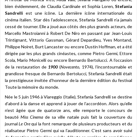
bien évidemment, de Claudia Cardinale et Sophia Loren,
Stefania
Sandrelli
est une icône. La dernière icône internationale du
cinéma italien. Star dès l’adolescence, Stefania Sandrelli n’a jamais
cessé de tourner. Elle a joué aux côtés des plus grands acteurs, de
Marcello Mastroianni à Robert De Niro en passant par Jean-Louis
Trintignant, Vittorio Gassman, Gérard Depardieu, Yves Montand,
Philippe Noiret, Burt Lancaster ou encore Dustin Hoffman, et a été
dirigée par les plus grands cinéastes, comme Pietro Germi, Ettore
Scola, Mario Monicelli ou encore Bernardo Bertolucci. A l’occasion
de la restauration de
1900
(
Novecento,
1974), l’incontournable et
grandiose fresque de Bernardo Bertolucci, Stefania Sandrelli était
la prestigieuse invitée d’honneur de la dernière édition du festival
Toute la mémoire du monde.
Née le 5 juin 1946 à Viareggio (Italie), Stefania Sandrelli se destine
d’abord à la danse et apprend à jouer de l’accordéon. Alors qu’elle
n’est âgée que de quatorze ans, elle remporte le concours de
beauté
Miss Cinema
de sa ville natale puis fait la couverture du
journal
Le Ore
qui la font remarquer de plusieurs producteurs et du
réalisateur Pietro Germi qui va l’auditionner. C’est sans avoir suivi