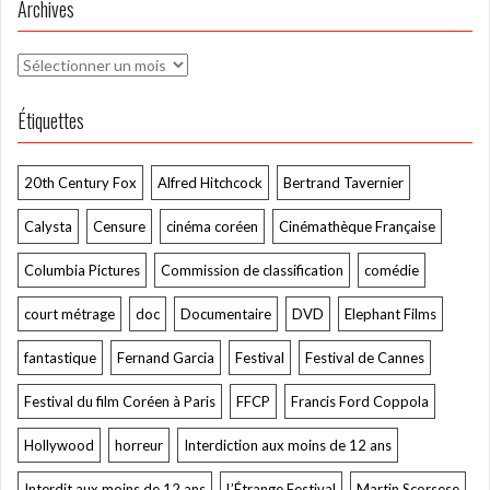
Archives
Archives
Étiquettes
20th Century Fox
Alfred Hitchcock
Bertrand Tavernier
Calysta
Censure
cinéma coréen
Cinémathèque Française
Columbia Pictures
Commission de classification
comédie
court métrage
doc
Documentaire
DVD
Elephant Films
fantastique
Fernand Garcia
Festival
Festival de Cannes
Festival du film Coréen à Paris
FFCP
Francis Ford Coppola
Hollywood
horreur
Interdiction aux moins de 12 ans
Interdit aux moins de 12 ans
L’Étrange Festival
Martin Scorsese