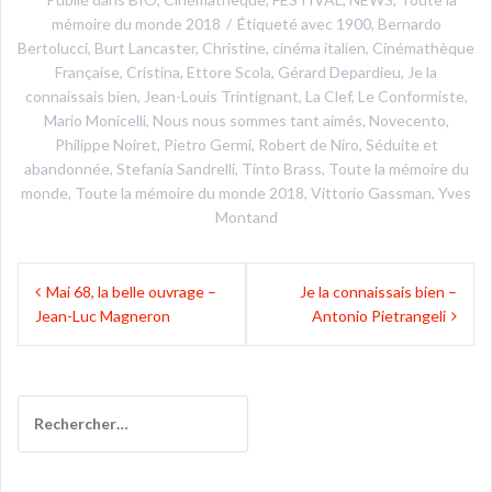
mémoire du monde 2018
Étiqueté avec
1900
,
Bernardo
Bertolucci
,
Burt Lancaster
,
Christine
,
cinéma italien
,
Cinémathèque
Française
,
Cristina
,
Ettore Scola
,
Gérard Depardieu
,
Je la
connaissais bien
,
Jean-Louis Trintignant
,
La Clef
,
Le Conformiste
,
Mario Monicelli
,
Nous nous sommes tant aimés
,
Novecento
,
Philippe Noiret
,
Pietro Germi
,
Robert de Niro
,
Séduite et
abandonnée
,
Stefania Sandrelli
,
Tinto Brass
,
Toute la mémoire du
monde
,
Toute la mémoire du monde 2018
,
Vittorio Gassman
,
Yves
Montand
Navigation
Mai 68, la belle ouvrage –
Je la connaissais bien –
de
Jean-Luc Magneron
Antonio Pietrangeli
l’article
Rechercher :