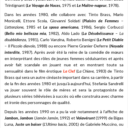
Trintignant (
Le Voyage de Noces
, 1975 et
Le Maître-nageur
, 1978).
Dans les années 1980, elle collabore avec Tinto Brass, Mario
Monicelli, Ettore Scola, Giovanni Soldati (
Plaisirs de Femmes
–
L’attenzione
, 1985 et
La sposa americana
, 1986), Sergio Corbucci
(
Bello mio bellezza mia
, 1982), Aldo Lado (
La Désobéissance
–
La
disubbidienza
, 1981), Carlo Vanzina, Roberto Benigni (
Le Petit Diable
–
Il Piccolo diavolo
, 1988) ou encore Pierre Granier-Deferre (
Noyade
interdite
, 1987). Après avoir été la reine de la comédie de mœurs
en interprétant des rôles de jeunes femmes séduisantes et après
avoir fait scandale en jouant nue et en montrant toute sa
sensualité dans le film érotique
La Clef
(
La Chiave
, 1983) de Tinto
Brass qui sera un autre cinéaste important dans sa carrière, à partir
de la fin des années 1980 et jusqu’à aujourd’hui, Stefania Sandrelli
va jouer souvent le rôle de mères et sera la protagoniste de
plusieurs séries télévisées à succès où elle construira avec charme
et ironie des personnages de qualité.
Depuis les années 1990 on a pu la voir notamment à l’affiche de
Jambon, Jambon
(
Jamón Jamón
, 1992) et
Volavérunt
(1999) de Bigas
Luna,
Juste un baiser
(
L’Ultimo bacio
, 2001) de Gabriele Muccino, ou