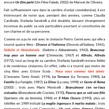
encore
Un film parlé
(
Um Filme Falado
, 2002) de Manoel de Oliveira.
Fait suffisamment rare dans la carrière d’un(e) comédien(ne), il est
intéressant de noter que, pendant des années, comme Claudia
Cardinale, Stefania Sandrelli a été doublée, laissant étrangement
inconnue du public sa voix particulière pourtant si constitutive de
son charme et de sa personne.
Comme on a pu le voir avec le cinéaste Pietro Germi avec qui elle a
tourné quatre films :
Divorce à l’italienne
(
Divorzio all’italiana
, 1961),
Séduite et Abandonnée
(
Sedotta e Abbandonata
, 1963),
Beaucoup
trop pour un homme seul
(
L’Immorale
, 1967) et
Alfredo, Alfredo
(1972), tout au long de sa carrière, Stefania Sandrelli restera fidèle
à de nombreux cinéastes. En effet, celle-ci a tourné pas moins de
cinq films avec Ettore Scola :
Nous nous sommes tant aimés
(
C’eravamo Tanto Amati
, 1974),
La Terrasse
(
La Terrazza
, 1980),
La
Famille
(
La Famiglia
, 1987),
Le Dîner
(
La cena
, 1998) et
Gente di Roma
(2003) ; trois avec Mario Monicelli :
Brancaleone s’en va-t’aux
croisades
(
Brancaleone alle Crociate
, 1970),
Pourvu que ce soit une fille
(
Speriamo che sia femmina
, 1986) et
Il Male Oscuro
(1990), plus un
téléfilm en 1989 intitulé
La moglie ingenua e il marito malato
; trois
également avec Luigi Comencini :
Un vrai crime d’amour
(
Delitto