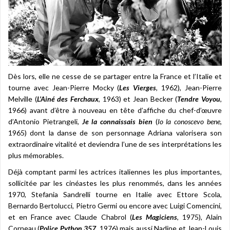
Dès lors, elle ne cesse de se partager entre la France et l’Italie et
tourne avec Jean-Pierre Mocky (
Les Vierges
, 1962), Jean-Pierre
Melville (
L’Ainé des Ferchaux
, 1963) et Jean Becker (
Tendre Voyou
,
1966) avant d’être à nouveau en tête d’affiche du chef-d’œuvre
d’Antonio Pietrangeli,
Je la connaissais bien
(
Io la conoscevo bene
,
1965) dont la danse de son personnage Adriana valorisera son
extraordinaire vitalité et deviendra l’une de ses interprétations les
plus mémorables.
Déjà comptant parmi les actrices italiennes les plus importantes,
sollicitée par les cinéastes les plus renommés, dans les années
1970, Stefania Sandrelli tourne en Italie avec Ettore Scola,
Bernardo Bertolucci, Pietro Germi ou encore avec Luigi Comencini,
et en France avec Claude Chabrol (
Les Magiciens
, 1975), Alain
Corneau (
Police Python 357
, 1976) mais aussi Nadine et Jean-Louis