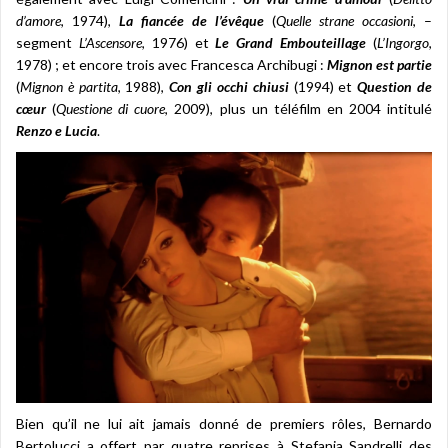
d’amore
, 1974),
La fiancée de l’évêque
(
Quelle strane occasioni
, –
segment
L’Ascensore
, 1976) et
Le Grand Embouteillage
(
L’Ingorgo
,
1978) ; et encore trois avec Francesca Archibugi :
Mignon est partie
(
Mignon è partita
, 1988),
Con gli occhi chiusi
(1994) et
Question de
cœur
(
Questione di cuore
, 2009), plus un téléfilm en 2004 intitulé
Renzo e Lucia
.
Bien qu’il ne lui ait jamais donné de premiers rôles, Bernardo
Bertolucci a offert par quatre reprises à Stefania Sandrelli des