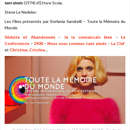
tant aimés
(1974) d’Ettore Scola.
Steve Le Nedelec
Les Films présentés par Stefania Sandrelli – Toute la Mémoire du
Monde
Séduite et Abandonnée
–
Je la connaissais bien
–
Le
Conformiste
–
1900
–
Nous nous sommes tant aimés
–
La Clef
et
Christine, Cristina
…
Publié dans
BIO
,
Cinémathèque
,
FESTIVAL
,
NEWS
,
Toute la