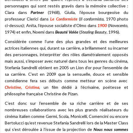
personnages qui sont restés gravés dans la mémoire collective :
Clara dans
Partner
(1968), Giulia, l’épouse bourgeoise du
professeur Clerici dans
Le Conformiste
(
Il conformista
, 1970 photo
ci-dessus); Anita, l’épouse socialiste d’Olmo dans
1900
(
Novecento
,
1974) et enfin, Noemi dans
Beauté Volée
(
Stealing Beauty
, 1996).
Considérée comme l’une des plus grandes et des meilleures
actrices italiennes qui, durant sa carrière, a brillamment su incarner
des personnages, interpréter des rôles diamétralement opposés
mais aussi, s’imposer avec naturel dans tous les genres du cinéma,
Stefania Sandrelli obtient en 2005 un Lion d’or pour l’ensemble de
sa carrière. C’est en 2009 que la sensuelle, douce et sensible
comédienne fera ses débuts comme metteur en scène avec
Christine, Cristina
, un film dédié à l’écrivaine, poétesse et
philosophe française Christine de Pizan.
C’est donc sur l’ensemble de sa riche carrière et de ses
nombreuses collaborations avec les plus grands réalisateurs du
cinéma italien comme Germi, Scola, Monicelli, Comencini ou encore
Bertolucci qu’est revenue Stefania Sandrelli lors de la Master Class
qui s’est déroulée à l’issue de la projection de
Nous nous sommes