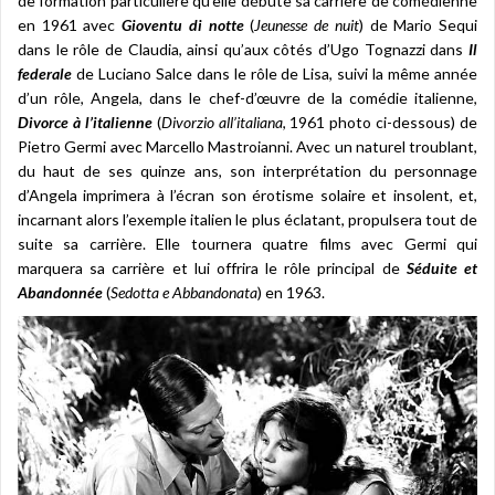
de formation particulière qu’elle débute sa carrière de comédienne
en 1961 avec
Gioventu di notte
(
Jeunesse de nuit
) de Mario Sequi
dans le rôle de Claudia, ainsi qu’aux côtés d’Ugo Tognazzi dans
Il
federale
de Luciano Salce dans le rôle de Lisa, suivi la même année
d’un rôle, Angela, dans le chef-d’œuvre de la comédie italienne,
Divorce à l’italienne
(
Divorzio all’italiana
, 1961 photo ci-dessous) de
Pietro Germi avec Marcello Mastroianni. Avec un naturel troublant,
du haut de ses quinze ans, son interprétation du personnage
d’Angela imprimera à l’écran son érotisme solaire et insolent, et,
incarnant alors l’exemple italien le plus éclatant, propulsera tout de
suite sa carrière. Elle tournera quatre films avec Germi qui
marquera sa carrière et lui offrira le rôle principal de
Séduite et
Abandonnée
(
Sedotta e Abbandonata
) en 1963.