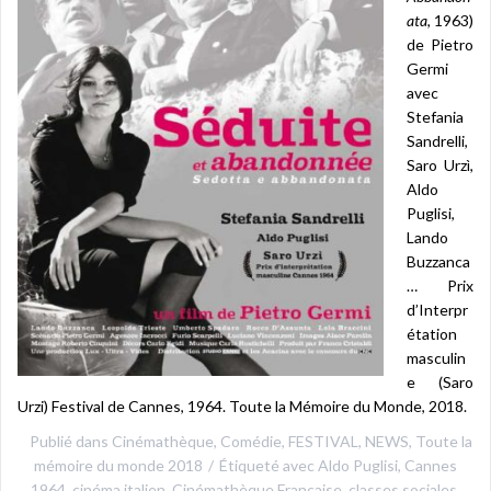
ata
, 1963)
de Pietro
Germi
avec
Stefania
Sandrelli,
Saro Urzì,
Aldo
Puglisi,
Lando
Buzzanca
… Prix
d’Interpr
étation
masculin
e (Saro
Urzi) Festival de Cannes, 1964. Toute la Mémoire du Monde, 2018.
Publié dans
Cinémathèque
,
Comédie
,
FESTIVAL
,
NEWS
,
Toute la
mémoire du monde 2018
Étiqueté avec
Aldo Puglisi
,
Cannes
1964
,
cinéma italien
,
Cinémathèque Française
,
classes sociales
,