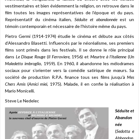
vestimentaires et bien évidemment la religion, on retrouve dans le
film toutes les images représentatives de l’époque et du pays.
Représentatif du cinéma italien,
Séduite et abandonnée
est un
témoin contemporain et nécessaire de l’histoire même du pays.
Pietro Germi (1914-1974) étudie le cinéma et débute aux côtés
d’Alessandro Blasetti. Influencés par le néoréalisme, ses premiers
films sont primés dans les festivals. Il se donne le rôle principal
dans
Le Disque Rouge
(
Il Ferroviere
, 1956) et
Meurtre à l’Italienne
(
Un
Maledetto imbroglio
, 1959). En 1960, il abandonne les mélodrames
sociaux pour s’orienter vers la comédie satirique de mœurs. Sa
société de production R.P.A. finance tous ses films jusqu’à
Mes
Chers Amis
(
Amici miei
, 1975). Malade, il en confie la réalisation à
Mario Monicelli.
Steve Le Nedelec
Séduite et
Abandon
née
(
Sedotta e
Abbandon