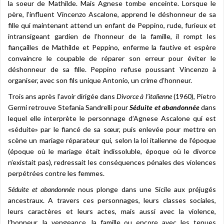
la soeur de Mathilde. Mais Agnese tombe enceinte. Lorsque le
père, l’influent Vincenzo Ascalone, apprend le déshonneur de sa
fille qui maintenant attend un enfant de Peppino, rude, furieux et
intransigeant gardien de l’honneur de la famille, il rompt les
fiançailles de Mathilde et Peppino, enferme la fautive et espère
convaincre le coupable de réparer son erreur pour éviter le
déshonneur de sa fille. Peppino refuse poussant Vincenzo à
organiser, avec son fils unique Antonio, un crime d’honneur.
Trois ans après l’avoir dirigée dans
Divorce à l’italienne
(1960), Pietro
Germi retrouve Stefania Sandrelli pour
Séduite et abandonnée
dans
lequel elle interprète le personnage d’Agnese Ascalone qui est
«séduite» par le fiancé de sa sœur, puis enlevée pour mettre en
scène un mariage réparateur qui, selon la loi italienne de l’époque
(époque où le mariage était indissoluble, époque où le divorce
n’existait pas), redressait les conséquences pénales des violences
perpétrées contre les femmes.
Séduite et abandonnée
nous plonge dans une Sicile aux préjugés
ancestraux. A travers ces personnages, leurs classes sociales,
leurs caractères et leurs actes, mais aussi avec la violence,
l’honneur, la vengeance, la famille ou encore avec les tenues