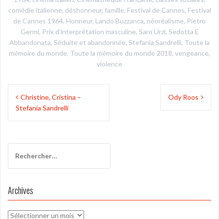
comédie italienne
,
déshonneur
,
famille
,
Festival de Cannes
,
Festival
de Cannes 1964
,
Honneur
,
Lando Buzzanca
,
néoréalisme
,
Pietro
Germi
,
Prix d'interprétation masculine
,
Saro Urzì
,
Sedotta E
Abbandonata
,
Séduite et abandonnée
,
Stefania Sandrelli
,
Toute la
mémoire du monde
,
Toute la mémoire du monde 2018
,
vengeance
,
violence
Navigation
Christine, Cristina –
Ody Roos
de
Stefania Sandrelli
l’article
Rechercher :
Archives
Archives