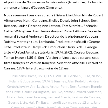
et politique de
Nous sommes tous des voleurs
(45 minutes). La bande-
annonce originale d’époque (2 mn env.).
Nous sommes tous des voleurs
(
Thieves Like Us
) un film de Robert
Altman avec Keith Carradine, Shelley Duvall, John Schuck, Bert
Remsen, Louise Fletcher, Ann Latham, Tom Skerritt… Scénario :
Calder Willingham, Joan Tewkesbury et Robert Altman d’après le
roman d’Edward Anderson. Directeur de la photographie : Jean
Boffety. Montage : Lou Lombardo. Producteur exécutif : George
Litto. Producteur : Jerry Bick. Production : Jerry Bick – George
Litto – United Artists. Etats-Unis. 1974. 2h02. Couleur DeLuxe.
Format image : 1,85 :1. Son : Version originale avec ou sans sous-
titres français et Version française. Sélection officielle, Festival de
Cannes, 1974. Interdit aux moins de 12 ans.
Publié dans
Drame
,
DVD
,
FESTIVAL DE CANNES
,
FILM
,
NEWS
,
Polar
Étiqueté avec
1974
,
3 femmes
,
Alan Rudolph
,
Andreï
Kontchalovsky
,
Ann Latham
,
Arthur Penn
,
Bert Remsen
,
Bonnie
and Clyde
,
Calder Willingham
,
DeLuxe
,
drame
,
Edward Anderson
,
Etats-Unis
,
Faye Dunaway
,
Fernand Garcia
,
Festival de Cannes
,
George Litto
,
Hair
,
I'm Easy
,
Interdit aux moins de 12 ans
,
Jane
Campion
,
Jean Boffety
,
Jerry Bick
,
Joan Tewkesbury
,
John