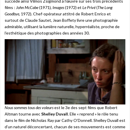
succède ainsi Vilmos Zsigmond à l’œuvre sur ses trois précédents
films :
John McCabe
(1971),
Images
(1972) et
Le Privé
(
The Long
Goodbye
, 1972). Chef-opérateur attitré de Robert Enrico et
surtout de Claude Sautet, Jean Boffety livre une photographie
admirable, utilisant la lumière naturelle, hyperréaliste, proche de
l’esthétique des photographies des années 30.
Nous sommes tous des voleurs
est le 3e des sept films que Robert
Altman tourne avec
Shelley Duvall
. Elle « reprend » le rôle tenu
dans le film de Nicholas Ray par Cathy O’Donnell. Shelley Duvall est
d’un naturel déconcertant, chacun de ses mouvements est comme