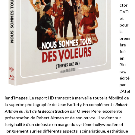
ctor
DVD
et
pour
la
premi
ère
fois
en
Blu-
ray,
édité
par
L’Atel
ier d’Images. Le report HD transcrit à merveille toute la fébrilité de
la superbe photographie de Jean Boffety. En complément :
Robert
Altman ou l’art de la déconstruction
par
Olivier Père
, excellente
présentation de Robert Altman et de son œuvre. Il revient sur
l’originalité d’un cinéaste en marge du système hollywoodien et
longuement sur les différents aspects, scénaristique, esthétique