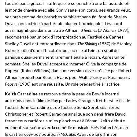
touché par la grâce. Il suffit qu’elle se penche à une balustrade et
le monde chavire avec elle. Son visage, son corps, ses grands yeux,
ses bras comme des branches semblent sans fin, font de Shelley
Duvall, une actrice à part et absolument formidable. Il est tout
aussi magnifique dans un autre Altman,
3 femmes
(
3 Women,
1977),
récompensé par un prix d’interprétation au Festival de Cannes.
Shelley Duvall est extraordinaire dans
The Shining
(1980) de Stanley
Kubrick, rôle d’une difficulté inouï, où elle atteint un seuil de
panique quasi-permanent rarement égalé à l’écran. Après un tel
sommet, Shelley Duvall accepte d’incarner Olive la compagne de
Popeye (Robin Williams) dans une version « live » réalisé par Robert
Altman, produit par Robert Evans pour Walt Disney et Paramount.
Popeye
(1980) est une réussite. Un rôle prédestiné à l’actrice.
Keith Carradine
se retrouve dans la peau de Bowie incarné
autrefois dans le film de Ray par Farley Granger. Keith est le fils de
l’acteur John Carradine et de l’actrice Sonia Sorel, ses frères
Christopher et Robert Carradine ainsi que son demi-frère David
feront tous carrières sur les planches et à l’écran. Keith débute
vraiment sur scène avec la comédie musicale
Hair
. Robert Altman
le cast en cow-boy pour
John McCabe
. Avant de lui offrir son