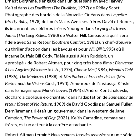
Ernest Borgnine, s’engage dans un duel sans fin avec Harvey
Keitel dans
Les Duellistes
(
The Duelliste
, 1977) de Ridley Scott.
Photographe des bordels de la Nouvelle-Orléans dans
La petite
(
Pretty Baby
, 1978) de Louis Malle. Avec ses frères David et Robert,
ils incarnent les célèbres frères Younger dans
Le gang des frères
James
(
The Long Riders
, 1980) de Walter Hill. Cinéaste à qui il sera
fidèle avec Sans Retour (
Southern Comfort
, 1981) un chef-d’œuvre
du thriller d’action dans les bayous et pour
Will Bill
(1995) où il
incarne Buffalo Bill Cody. Fidèle aussi à Alan Rudolph, un
« protégé » de Robert Altman, pour cinq très bons films :
Bienvenue
à Los Angeles
(
Welcome to L.A.
, 1976),
Choose Me
(1984),
Wanda’s Café
(1985),
The Modernes
(1988) et
Mrs Parker et le cercle vicieux
(
Mrs.
Parker and the Vicious Circle
, 1994). Amoureux de Nastassja Kinski
dans le magnifique
Maria’s Lovers
(1984) d’Andreï Kontchalovski,
clochard alcoolique ex-chanteur dans l’adaptation de
Sans espoir de
retour
(
Street of No Return
, 1989) de David Goodis par Samuel Fuller.
Dernièrement, il était un gouverneur dans le western de Jane
Campion,
The Power of Dog
(2021). Keith Carradine, comme ses
frères, est un acteur à la carrière attachante.
Robert Altman terminé
Nous sommes tous des assassins
sur une série