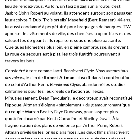
lieu de rendez-vous. Au loin, un taxi zig zag sur la route, c’est
Jasbro (John Roper) au volant. Ils attendent surtout son passager,
leur acolyte T-Dub ‘Trois orteils’ Masefield (Bert Remsen), 44 ans,
lui aussi condamné à perpétuité pour braquages de banques. TW
apporte des vêtements de ville, des chemises trop petites et des
salopettes de géants. Ils repartent sous une pluie battante.
Quelques kilomètres plus loin, en pleine cambrousse, ils crèvent.
La roue de secours est à plat, les trois fugitifs poursuivent à
travers les bois…
Considéré à tort comme l’anti-
Bonnie and Clyde
,
Nous sommes tous
des voleurs
, le film de
Robert Altman
s’inscrit dans la continuation
de celui d’Arthur Penn.
Bonnie and Clyde
, abandonné les studios
californiens pour les lieux réels de l’action au Texas.
Minutieusement, Dean Tavoularis, le décorateur, avait reconstitué
l’époque. Altman s’éloigne « simplement » du glamour romantique
du couple Warren Beatty Faye Dunaway, pour l’aspect plus
quotidien incarné par Keith Carradine et Shelley Duvall. À la
fragmentation des plans de violence par Arthur Penn, Robert
Altman privilégie les longs plans fixes. Les deux films s’inscrivent
dans un même mouvement de rupture avec le cinéma ankylosé