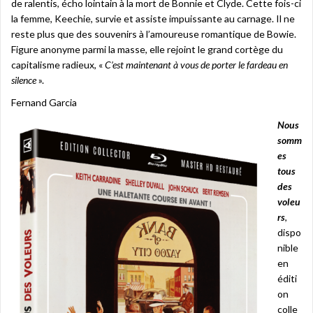
de ralentis, écho lointain à la mort de Bonnie et Clyde. Cette fois-ci
la femme, Keechie, survie et assiste impuissante au carnage. Il ne
reste plus que des souvenirs à l’amoureuse romantique de Bowie.
Figure anonyme parmi la masse, elle rejoint le grand cortège du
capitalisme radieux, «
C’est maintenant à vous de porter le fardeau en
silence
».
Fernand Garcia
Nous
somm
es
tous
des
voleu
rs
,
dispo
nible
en
éditi
on
colle