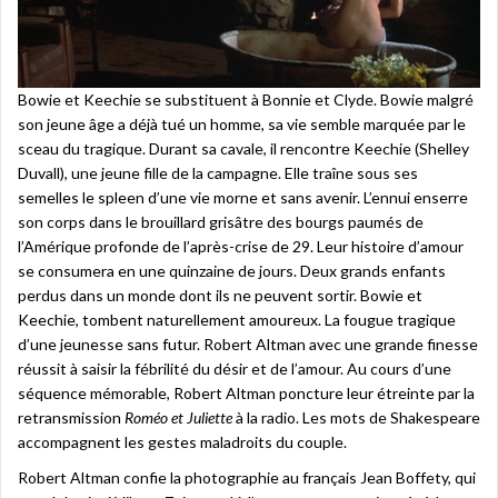
Bowie et Keechie se substituent à Bonnie et Clyde. Bowie malgré
son jeune âge a déjà tué un homme, sa vie semble marquée par le
sceau du tragique. Durant sa cavale, il rencontre Keechie (Shelley
Duvall), une jeune fille de la campagne. Elle traîne sous ses
semelles le spleen d’une vie morne et sans avenir. L’ennui enserre
son corps dans le brouillard grisâtre des bourgs paumés de
l’Amérique profonde de l’après-crise de 29. Leur histoire d’amour
se consumera en une quinzaine de jours. Deux grands enfants
perdus dans un monde dont ils ne peuvent sortir. Bowie et
Keechie, tombent naturellement amoureux. La fougue tragique
d’une jeunesse sans futur. Robert Altman avec une grande finesse
réussit à saisir la fébrilité du désir et de l’amour. Au cours d’une
séquence mémorable, Robert Altman poncture leur étreinte par la
retransmission
Roméo et Juliette
à la radio. Les mots de Shakespeare
accompagnent les gestes maladroits du couple.
Robert Altman confie la photographie au français Jean Boffety, qui