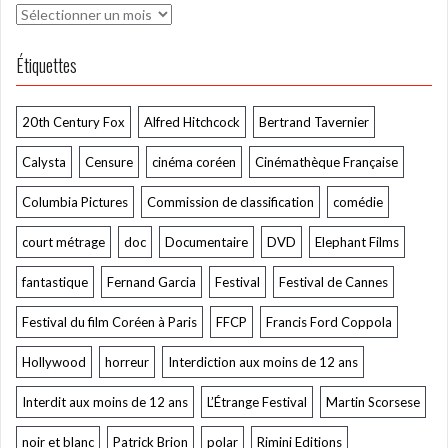
Archives
Étiquettes
20th Century Fox
Alfred Hitchcock
Bertrand Tavernier
Calysta
Censure
cinéma coréen
Cinémathèque Française
Columbia Pictures
Commission de classification
comédie
court métrage
doc
Documentaire
DVD
Elephant Films
fantastique
Fernand Garcia
Festival
Festival de Cannes
Festival du film Coréen à Paris
FFCP
Francis Ford Coppola
Hollywood
horreur
Interdiction aux moins de 12 ans
Interdit aux moins de 12 ans
L’Étrange Festival
Martin Scorsese
noir et blanc
Patrick Brion
polar
Rimini Editions