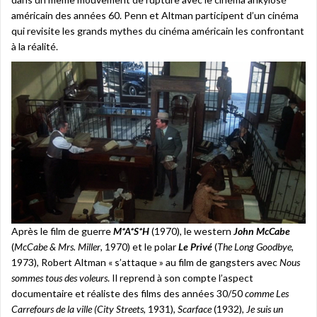
américain des années 60. Penn et Altman participent d’un cinéma
qui revisite les grands mythes du cinéma américain les confrontant
à la réalité.
Après le film de guerre
M*A*S*H
(1970), le western
John McCabe
(
McCabe & Mrs. Miller
, 1970) et le polar
Le Privé
(
The Long Goodbye
,
1973), Robert Altman « s’attaque » au film de gangsters avec
Nous
sommes tous des voleurs
. Il reprend à son compte l’aspect
documentaire et réaliste des films des années 30/50
comme Les
Carrefours de la ville (City Streets
, 1931),
Scarface
(1932),
Je suis un