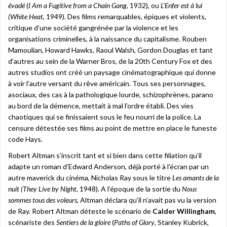
évadé
(
I Am a Fugitive from a Chain Gang
, 1932), ou
L’Enfer est à lui
(White Heat,
1949). Des films remarquables, épiques et violents,
critique d’une société gangrénée par la violence et les
organisations criminelles, à la naissance du capitalisme. Rouben
Mamoulian, Howard Hawks, Raoul Walsh, Gordon Douglas et tant
d’autres au sein de la Warner Bros, de la 20th Century Fox et des
autres studios ont créé un paysage cinématographique qui donne
à voir l’autre versant du rêve américain. Tous ses personnages,
asociaux, des cas à la pathologique lourde, schizophrènes, parano
au bord de la démence, mettait à mal l’ordre établi. Des vies
chaotiques qui se finissaient sous le feu nourri de la police. La
censure détestée ses films au point de mettre en place le funeste
code Hays.
Robert Altman s’inscrit tant et si bien dans cette filiation qu’il
adapte un roman d’Edward Anderson, déjà porté à l’écran par un
autre maverick du cinéma, Nicholas Ray sous le titre
Les amants de la
nuit (They Live by Night,
1948). A l’époque de la sortie du
Nous
sommes tous des voleurs
, Altman déclara qu’il n’avait pas vu la version
de Ray. Robert Altman déteste le scénario de
Calder Willingham
,
scénariste des
Sentiers de la gloire
(
Paths of Glory
, Stanley Kubrick,