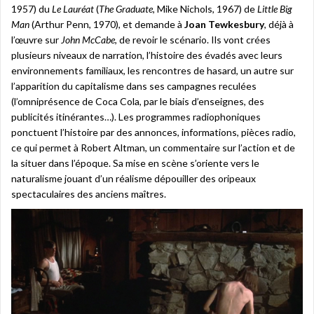
1957) du
Le Lauréat
(
The Graduate
, Mike Nichols, 1967) de
Little Big
Man
(Arthur Penn, 1970), et demande à
Joan Tewkesbury
, déjà à
l’œuvre sur
John McCabe
, de revoir le scénario. Ils vont crées
plusieurs niveaux de narration, l’histoire des évadés avec leurs
environnements familiaux, les rencontres de hasard, un autre sur
l’apparition du capitalisme dans ses campagnes reculées
(l’omniprésence de Coca Cola, par le biais d’enseignes, des
publicités itinérantes…). Les programmes radiophoniques
ponctuent l’histoire par des annonces, informations, pièces radio,
ce qui permet à Robert Altman, un commentaire sur l’action et de
la situer dans l’époque. Sa mise en scène s’oriente vers le
naturalisme jouant d’un réalisme dépouiller des oripeaux
spectaculaires des anciens maîtres.