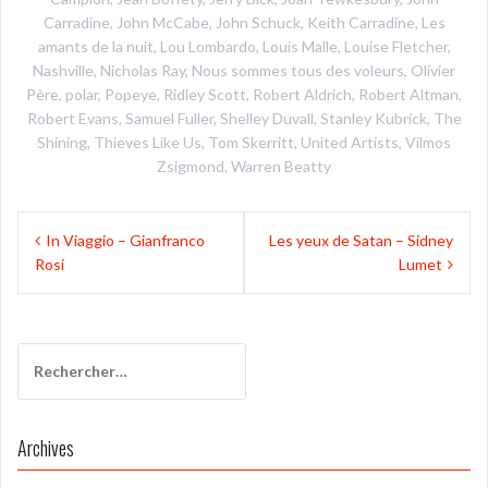
Carradine
,
John McCabe
,
John Schuck
,
Keith Carradine
,
Les
amants de la nuit
,
Lou Lombardo
,
Louis Malle
,
Louise Fletcher
,
Nashville
,
Nicholas Ray
,
Nous sommes tous des voleurs
,
Olivier
Père
,
polar
,
Popeye
,
Ridley Scott
,
Robert Aldrich
,
Robert Altman
,
Robert Evans
,
Samuel Fuller
,
Shelley Duvall
,
Stanley Kubrick
,
The
Shining
,
Thieves Like Us
,
Tom Skerritt
,
United Artists
,
Vilmos
Zsigmond
,
Warren Beatty
Navigation
In Viaggio – Gianfranco
Les yeux de Satan – Sidney
de
Rosi
Lumet
l’article
Rechercher :
Archives