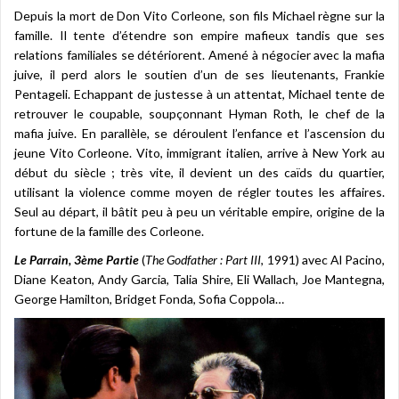
Depuis la mort de Don Vito Corleone, son fils Michael règne sur la
famille. Il tente d’étendre son empire mafieux tandis que ses
relations familiales se détériorent. Amené à négocier avec la mafia
juive, il perd alors le soutien d’un de ses lieutenants, Frankie
Pentageli. Echappant de justesse à un attentat, Michael tente de
retrouver le coupable, soupçonnant Hyman Roth, le chef de la
mafia juive. En parallèle, se déroulent l’enfance et l’ascension du
jeune Vito Corleone. Vito, immigrant italien, arrive à New York au
début du siècle ; très vite, il devient un des caïds du quartier,
utilisant la violence comme moyen de régler toutes les affaires.
Seul au départ, il bâtit peu à peu un véritable empire, origine de la
fortune de la famille des Corleone.
Le Parrain, 3ème Partie
(
The Godfather : Part III
, 1991) avec Al Pacino,
Diane Keaton, Andy Garcia, Talia Shire, Eli Wallach, Joe Mantegna,
George Hamilton, Bridget Fonda, Sofia Coppola…