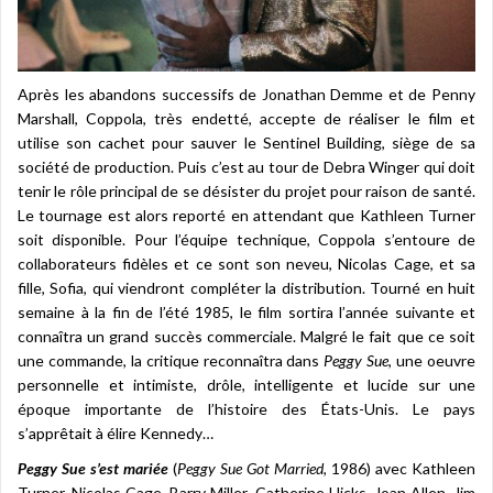
Après les abandons successifs de Jonathan Demme et de Penny
Marshall, Coppola, très endetté, accepte de réaliser le film et
utilise son cachet pour sauver le Sentinel Building, siège de sa
société de production. Puis c’est au tour de Debra Winger qui doit
tenir le rôle principal de se désister du projet pour raison de santé.
Le tournage est alors reporté en attendant que Kathleen Turner
soit disponible. Pour l’équipe technique, Coppola s’entoure de
collaborateurs fidèles et ce sont son neveu, Nicolas Cage, et sa
fille, Sofia, qui viendront compléter la distribution. Tourné en huit
semaine à la fin de l’été 1985, le film sortira l’année suivante et
connaîtra un grand succès commerciale. Malgré le fait que ce soit
une commande, la critique reconnaîtra dans
Peggy Sue
, une oeuvre
personnelle et intimiste, drôle, intelligente et lucide sur une
époque importante de l’histoire des États-Unis. Le pays
s’apprêtait à élire Kennedy…
Peggy Sue s’est mariée
(
Peggy Sue Got Married
, 1986) avec Kathleen
Turner, Nicolas Cage, Barry Miller, Catherine Hicks, Joan Allen, Jim