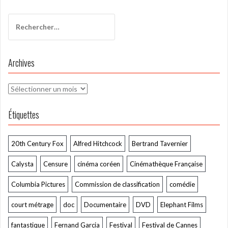
l’article
Rechercher :
Archives
Archives
Étiquettes
20th Century Fox
Alfred Hitchcock
Bertrand Tavernier
Calysta
Censure
cinéma coréen
Cinémathèque Française
Columbia Pictures
Commission de classification
comédie
court métrage
doc
Documentaire
DVD
Elephant Films
fantastique
Fernand Garcia
Festival
Festival de Cannes