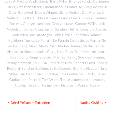
avec
Al Pacino
,
Andy Garcia
,
Barry Miller
,
Bridget Fonda
,
Catherine
Hicks
,
Christian Slater
,
Cinémathèque Française
,
Coup de coeur
,
Dean Stockwell
,
Debra Winger
,
Diane Keaton
,
Don Murray
,
Eli
Wallach
,
Elia Kazan
,
Elias Koteas
,
Francis Ford Coppola
,
Frederic
Forrest
,
George Hamilton
,
George Lucas
,
Gordon Willis
,
Jack
Nicholson
,
James Caan
,
Jay O. Sanders
,
Jeff Bridges
,
Jim Carrey
,
Joan Allen
,
Joe Mantegna
,
John Cazale
,
Jonathan Demme
,
Kathleen Turner
,
Le Parrain
,
Le Parrain 2e partie
,
Le Parrain 3e
partie
,
mafia
,
Mako
,
Mario Puzo
,
Marlon Brando
,
Martin Landau
,
Nastassja Kinski
,
Nicolas Cage
,
Nino Rota
,
One from the Heart
,
Paramount
,
Peggy Sue Got Married
,
Peggy Sue s'est mariée
,
Penny Marshall
,
Raul Julia
,
Robert de Niro
,
Robert Duvall
,
Robert
Redford
,
Sentinel Building
,
Sofia Coppola
,
Sterling Hayden
,
Talia
Shire
,
Teri Garr
,
The Godfather
,
The Godfather : Part II
,
The
Godfather : Part III
,
Tom Waits
,
Toute la mémoire du monde
,
Tucker
,
Tucker: The man and his dream
,
Warren Beaty
Navigation
Béryl Peillard – Entretien
Nagisa Ôshima
de