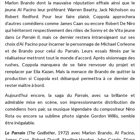
Marlon Brando dont la mauvaise réputation effraie ainsi que le
jeune Al Pacino leur préférant Warren Beatty, Jack Nicholson ou
Robert Redford. Pour leur faire plaisir, Coppola approchera
d’autres comédiens comme James Caan ou encore Robert De Niro
qui hériteront respectivement des rôles de Sonny et de Vito jeune
dans
Le Parrain II
, mais ce dernier restera intransigeant sur ses
choix d’Al Pacino pour incarner le personnage de Michael Corleone
et de Brando pour celui du Parrain. Leurs essais filmés par le
réalisateur mettront tout le monde d’accord. Après visionnage des
rushes, Coppola manquera de se faire renvoyer du projet et
remplacer par Elia Kazan. Mais la menace de Brando de quitter la
production si Coppola est débarqué permettra à ce dernier de
rester maître à bord.
Aujourd’hui encore, la saga du
Parrain
, avec sa brillante et
admirable mise en scène, son impressionnante distribution de
comédiens hors pair, sa musique légendaire du compositeur Nino
Rota ou encore sa sublime photo signée Gordon Willis, semble
être inégalable.
Le Parrain
(
The Godfather
, 1972) avec Marlon Brando, Al Pacino,
James Caan, Robert Duvall, Sterling Hayden, John Cazale, Diane