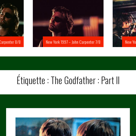
Carpenter 8/8
New York 1997 – John Carpenter 7/8
New Yo
Étiquette :
The Godfather : Part II