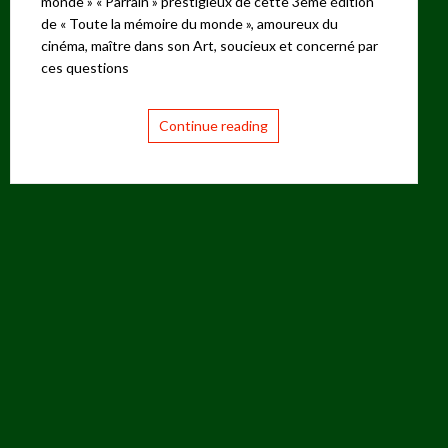
monde » « Parrain » prestigieux de cette 3ème édition
de « Toute la mémoire du monde », amoureux du
cinéma, maître dans son Art, soucieux et concerné par
ces questions
Continue reading