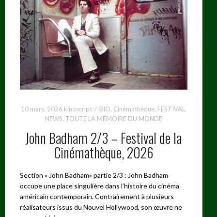
10 mars, 2026
kinoscript
BIO
,
Cinémathèque
,
FESTIVAL
,
NEWS
,
TOUTE LA MÉMOIRE DU MONDE
John Badham 2/3 – Festival de la
Cinémathèque, 2026
Section « John Badham» partie 2/3 : John Badham
occupe une place singulière dans l’histoire du cinéma
américain contemporain. Contrairement à plusieurs
réalisateurs issus du Nouvel Hollywood, son œuvre ne