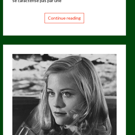
se caractérise pas par une
Continue reading