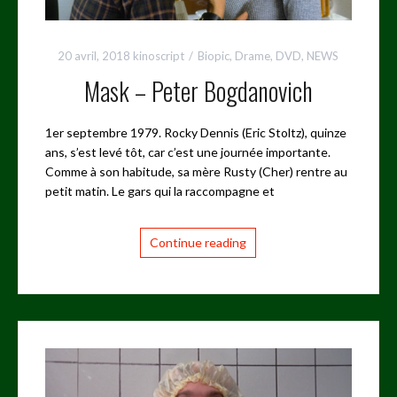
20 avril, 2018
kinoscript
Biopic
,
Drame
,
DVD
,
NEWS
Mask – Peter Bogdanovich
1er septembre 1979. Rocky Dennis (Eric Stoltz), quinze
ans, s’est levé tôt, car c’est une journée importante.
Comme à son habitude, sa mère Rusty (Cher) rentre au
petit matin. Le gars qui la raccompagne et
Continue reading