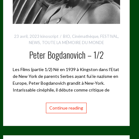
23 avril, 2023
kinoscript
BIO
,
Cinémathèque
,
FESTIVAL
,
NEWS
,
TOUTE LA MÉMOIRE DU MONDE
Peter Bogdanovich – 1/2
Les Films (partie 1/2) Né en 1939 à Kingston dans l’Etat
de New York de parents Serbes ayant fui le nazisme en
Europe, Peter Bogdanovich grandit à New-York.
Intarissable cinéphile, il débute comme critique de
Continue reading