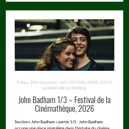
9 mars, 2026
kinoscript
BIO
,
FESTIVAL
,
NEWS
,
TOUTE
LA MÉMOIRE DU MONDE
John Badham 1/3 – Festival de la
Cinémathèque, 2026
Section« John Badham » partie 1/3 : John Badham
occupe une place singulière dans l’histoire du cinéma