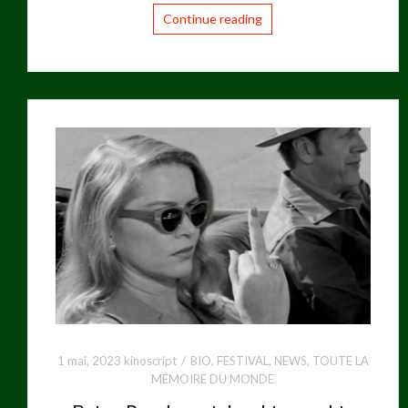
Continue reading
1 mai, 2023
kinoscript
BIO
,
FESTIVAL
,
NEWS
,
TOUTE LA
MÉMOIRE DU MONDE