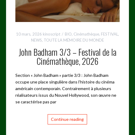
10 mars, 2026
kinoscript
BIO
,
Cinémathèque
,
FESTIVAL
,
NEWS
,
TOUTE LA MÉMOIRE DU MONDE
John Badham 3/3 – Festival de la
Cinémathèque, 2026
Section « John Badham » partie 3/3 : John Badham
occupe une place singulière dans l’histoire du cinéma
américain contemporain. Contrairement à plusieurs
réalisateurs issus du Nouvel Hollywood, son œuvre ne
se caractérise pas par
Continue reading