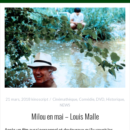
21 mars, 2018
kinoscript
Cinémathèque
,
Comédie
,
DVD
,
Historique
,
NEWS
Milou en mai – Louis Malle
Après un film aussi personnel et douloureux qu’Au revoir les