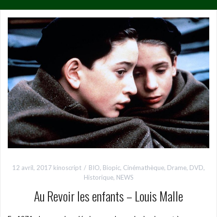
12 avril, 2017
kinoscript
BIO
,
Biopic
,
Cinémathèque
,
Drame
,
DVD
,
Historique
,
NEWS
Au Revoir les enfants – Louis Malle