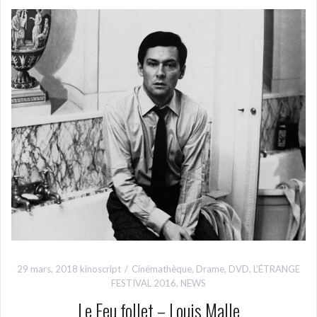
29 mars, 2018
kinoscript
Cinémathèque
,
Drame
,
DVD
,
L’ÉTRANGE
FESTIVAL 2016
,
NEWS
Le Feu follet – Louis Malle