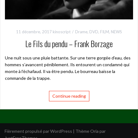
11 décembre, 2017
kinoscript
Drame
,
DVD
,
FILM
,
NEWS
Le Fils du pendu – Frank Borzage
Une nuit sous une pluie battante. Sur une terre gorgée d’eau, des
hommes s’avancent péniblement. Ils entourent un condamné qui
monte à l’échafaud. Il va être pendu. Le bourreau baisse la
commande de la trappe.
Continue reading
Fièrement propulsé par WordPress
|
Thème
Oria
par
JustFreeThemes