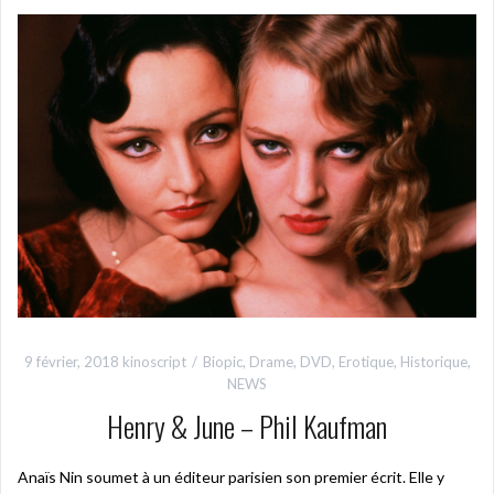
9 février, 2018
kinoscript
Biopic
,
Drame
,
DVD
,
Erotique
,
Historique
,
NEWS
Henry & June – Phil Kaufman
Anaïs Nin soumet à un éditeur parisien son premier écrit. Elle y