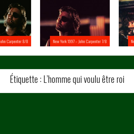
Carpenter 8/8
New York 1997 – John Carpenter 7/8
New Yo
Étiquette :
L’homme qui voulu être roi