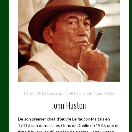
12 juin, 2016
kinoscript
BIO
,
Cinémathèque
,
NEWS
John Huston
De son premier chef-d’œuvre Le faucon Maltais en
1941 à son dernier, Les Gens de Dublin en 1987, que de
films fabuleux en 48 années de cinéma! John Huston