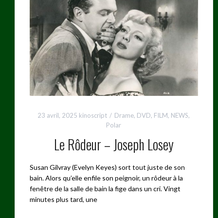
23 avril, 2025
kinoscript
Drame
,
DVD
,
FILM
,
NEWS
,
Polar
Le Rôdeur – Joseph Losey
Susan Gilvray (Evelyn Keyes) sort tout juste de son
bain. Alors qu’elle enfile son peignoir, un rôdeur à la
fenêtre de la salle de bain la fige dans un cri. Vingt
minutes plus tard, une