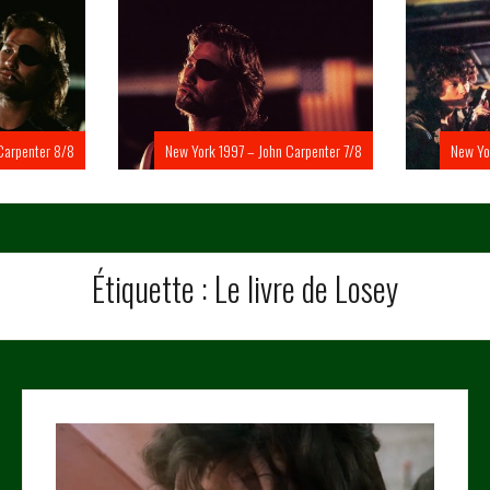
Carpenter 8/8
New York 1997 – John Carpenter 7/8
New Yo
Étiquette :
Le livre de Losey