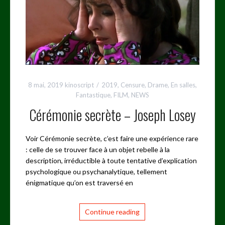
8 mai, 2019
kinoscript
2019
,
Censure
,
Drame
,
En salles
,
Fantastique
,
FILM
,
NEWS
Cérémonie secrète – Joseph Losey
Voir Cérémonie secrète, c’est faire une expérience rare
: celle de se trouver face à un objet rebelle à la
description, irréductible à toute tentative d’explication
psychologique ou psychanalytique, tellement
énigmatique qu’on est traversé en
Continue reading