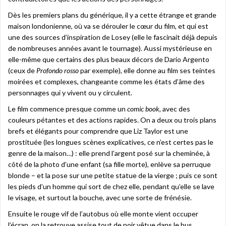
Dès les premiers plans du générique, il y a cette étrange et grande
maison londonienne, où va se dérouler le cœur du film, et qui est
une des sources d’inspiration de Losey (elle le fascinait déjà depuis
de nombreuses années avant le tournage). Aussi mystérieuse en
elle-même que certains des plus beaux décors de Dario Argento
(ceux de
Profondo rosso
par exemple), elle donne au film ses teintes
moirées et complexes, changeante comme les états d’âme des
personnages qui y vivent ou y circulent.
Le film commence presque comme un
comic book,
avec des
couleurs pétantes et des actions rapides. On a deux ou trois plans
brefs et élégants pour comprendre que Liz Taylor est une
prostituée (les longues scènes explicatives, ce n’est certes pas le
genre de la maison…) : elle prend l’argent posé sur la cheminée, à
côté de la photo d’une enfant (sa fille morte), enlève sa perruque
blonde – et la pose sur une petite statue de la vierge ; puis ce sont
les pieds d’un homme qui sort de chez elle, pendant qu’elle se lave
le visage, et surtout la bouche, avec une sorte de frénésie.
Ensuite le rouge vif de l’autobus où elle monte vient occuper
l’écran, on la retrouve assise tout de noir vêtue dans le bus,