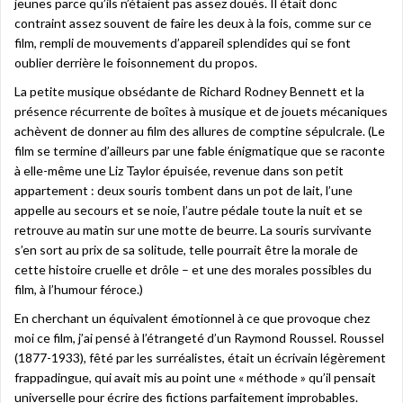
jeunes parce qu’ils n’étaient pas assez doués. Il était donc
contraint assez souvent de faire les deux à la fois, comme sur ce
film, rempli de mouvements d’appareil splendides qui se font
oublier derrière le foisonnement du propos.
La petite musique obsédante de Richard Rodney Bennett et la
présence récurrente de boîtes à musique et de jouets mécaniques
achèvent de donner au film des allures de comptine sépulcrale. (Le
film se termine d’ailleurs par une fable énigmatique que se raconte
à elle-même une Liz Taylor épuisée, revenue dans son petit
appartement : deux souris tombent dans un pot de lait, l’une
appelle au secours et se noie, l’autre pédale toute la nuit et se
retrouve au matin sur une motte de beurre. La souris survivante
s’en sort au prix de sa solitude, telle pourrait être la morale de
cette histoire cruelle et drôle – et une des morales possibles du
film, à l’humour féroce.)
En cherchant un équivalent émotionnel à ce que provoque chez
moi ce film, j’ai pensé à l’étrangeté d’un Raymond Roussel. Roussel
(1877-1933), fêté par les surréalistes, était un écrivain légèrement
frappadingue, qui avait mis au point une « méthode » qu’il pensait
universelle pour écrire des fictions parfaitement improbables.