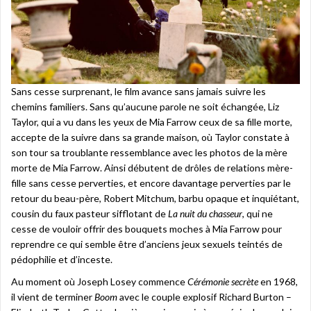
Sans cesse surprenant, le film avance sans jamais suivre les
chemins familiers. Sans qu’aucune parole ne soit échangée, Liz
Taylor, qui a vu dans les yeux de Mia Farrow ceux de sa fille morte,
accepte de la suivre dans sa grande maison, où Taylor constate à
son tour sa troublante ressemblance avec les photos de la mère
morte de Mia Farrow. Ainsi débutent de drôles de relations mère-
fille sans cesse perverties, et encore davantage perverties par le
retour du beau-père, Robert Mitchum, barbu opaque et inquiétant,
cousin du faux pasteur sifflotant de
La nuit du chasseur
, qui ne
cesse de vouloir offrir des bouquets moches à Mia Farrow pour
reprendre ce qui semble être d’anciens jeux sexuels teintés de
pédophilie et d’inceste.
Au moment où Joseph Losey commence
Cérémonie secrète
en 1968,
il vient de terminer
Boom
avec le couple explosif Richard Burton –