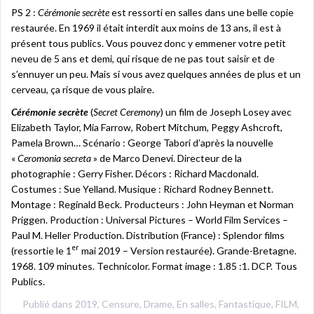
PS 2 :
Cérémonie secrète
est ressorti en salles dans une belle copie
restaurée. En 1969 il était interdit aux moins de 13 ans, il est à
présent tous publics. Vous pouvez donc y emmener votre petit
neveu de 5 ans et demi, qui risque de ne pas tout saisir et de
s’ennuyer un peu. Mais si vous avez quelques années de plus et un
cerveau, ça risque de vous plaire.
Cérémonie secrète
(
Secret Ceremony
) un film de Joseph Losey avec
Elizabeth Taylor, Mia Farrow, Robert Mitchum, Peggy Ashcroft,
Pamela Brown… Scénario : George Tabori d’après la nouvelle
«
Ceromonia secreta
» de Marco Denevi. Directeur de la
photographie : Gerry Fisher. Décors : Richard Macdonald.
Costumes : Sue Yelland. Musique : Richard Rodney Bennett.
Montage : Reginald Beck. Producteurs : John Heyman et Norman
Priggen. Production : Universal Pictures – World Film Services –
Paul M. Heller Production. Distribution (France) : Splendor films
er
(ressortie le 1
mai 2019 – Version restaurée). Grande-Bretagne.
1968. 109 minutes. Technicolor. Format image : 1.85 :1. DCP. Tous
Publics.
Publié dans
2019
,
Censure
,
Drame
,
En salles
,
Fantastique
,
FILM
,