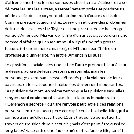
d’affrontements où les personnages cherchent à s’utiliser et à se
dévorer les uns les autres, alternativement proies et prédateurs,
où des solitudes se cognent obstinément à d’autres solitudes.
Comme presque toujours chez Losey, on retrouve des problèmes
de lutte des classes : Liz Taylor est une prostituée de bas étage
venue d’Amérique, Mia Farrow la fille d’un aristocrate ou d’un riche
homme d’affaires qui en mourant lui a légué une très grosse
fortune (et une immense maison), et Mitchum paraît être un
professeur d’université, fin lettré, Américain lui aussi.
Les positions sociales des unes et de l’autre prennent tour à tour
le dessus, au gré de leurs besoins personnels, mais les
personnages sont sans cesse débordés par la violence de leurs
passions, et les catégories habituelles deviennent inopérantes.
Les pulsions de mort, en même temps que les pulsions sexuelles,
rongent souterrainement toutes les relations humaines. La
« Cérémonie secrète » du titre renvoie peut-être à ces relations
perverses entre un beau-père concupiscent et sa belle-fille (qu’il a
connue alors qu’elle n’avait que 11 ans), et qui se perpétuent à
travers de troubles rituels sexuels ; mais c’est peut-être aussi ce
long face-à-face entre une fausse mère et sa fausse fille, tantôt