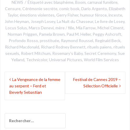
NEWS
Étiqueté avec
blasphème
,
Boom
,
carnaval funèbre
,
Censure
,
Cérémonie secrète
,
comic book
,
Dario Argento
,
Elizabeth
Taylor
,
émotions violentes
,
Gerry Fisher
,
humour féroce
,
inceste
,
John Heyman
,
Joseph Losey
,
La Nuit du Chasseur
,
Le livre de Losey
,
Locus Solus
,
Marco Denevi
,
mère / fille
,
Mia Farrow
,
Michel Ciment
,
Norman Priggen
,
Pamela Brown
,
Paul M. Heller
,
Peggy Ashcroft
,
Profondo Rosso
,
prostituée
,
Raymond Roussel
,
Reginald Beck
,
Richard Macdonald
,
Richard Rodney Bennett
,
rituels païens
,
rituels
sexuels
,
Robert Mitchum
,
Rosemary’s Baby
,
Secret Ceremony
,
Sue
Yelland
,
Technicolor
,
Universal Pictures
,
World Film Services
Navigation
La Vengeance de la femme
Festival de Cannes 2019 –
de
au serpent – Ferd et
Sélection Officielle
l’article
Beverly Sebastian
Rechercher :