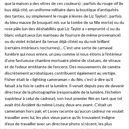
que la maison a des vitres de ces couleurs) ; parfois du rouge vif (le
bus déjà cité, un uniforme militaire dans la boutique d’antiquités
des tantes, ou simplement le rouge à lèvres de Liz Taylor) ; parfois
du bleu-mauve (le bouquet mis sur la tombe de sa fille morte) ou du
rose pâle (un des déshabillés que Liz Taylor a « emprunté ») ou du
blanc voluptueux (un manteau de fourrure de même provenance)
ou du violet éclatant (la tenue déjà citée) ou du noir brillant
(certains intérieurs nocturnes)… C’est une sorte de carnaval
funèbre qui nous enivre, un peu comme si nous étions à l’intérieur
d’une fastueuse chambre mortuaire pleine de statues, de vitraux
et de l’odeur entêtante de l’encens. Des mouvements de caméra
discrètement acrobatiques contribuent également au vertige.
Fisher était le « lighting cameraman » du film, c’est-à-dire qu’il
faisait à la fois le cadre et la lumière. Il venait depuis peu de devenir
directeur de la photographie (responsable de la lumière, l’échelon
supérieur à celui de cadreur), son tout premier film en tant que tel
avait été
Accident
du même Losey, deux ans avant. C’était un
cameraman hors pair, et Losey raconte qu’aucun cadreur ne voulait
travailler avec lui, les plus vieux parce qu’ils trouvaient indigne
d’eux de travailler avec un directeur photo si récent, les plus