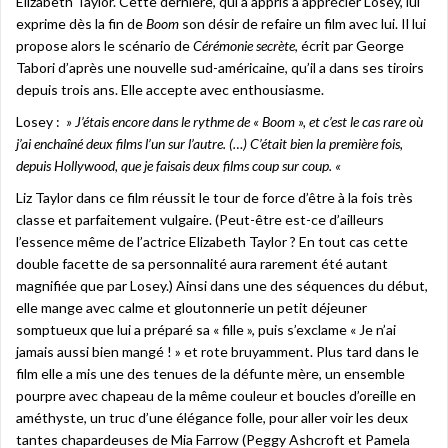
Elizabeth Taylor. Cette dernière, qui a appris à apprécier Losey, lui
exprime dès la fin de
Boom
son désir de refaire un film avec lui. Il lui
propose alors le scénario de
Cérémonie secrète
, écrit par George
Tabori d’après une nouvelle sud-américaine, qu’il a dans ses tiroirs
depuis trois ans. Elle accepte avec enthousiasme.
Losey :
» J’étais encore dans le rythme de « Boom », et c’est le cas rare où
j’ai enchaîné deux films
l’un sur l’autre. (…) C’était bien la première fois,
depuis Hollywood, que je faisais deux films coup
sur coup. «
Liz Taylor dans ce film réussit le tour de force d’être à la fois très
classe et parfaitement vulgaire. (Peut-être est-ce d’ailleurs
l’essence même de l’actrice Elizabeth Taylor ? En tout cas cette
double facette de sa personnalité aura rarement été autant
magnifiée que par Losey.) Ainsi dans une des séquences du début,
elle mange avec calme et gloutonnerie un petit déjeuner
somptueux que lui a préparé sa « fille », puis s’exclame « Je n’ai
jamais aussi bien mangé ! » et rote bruyamment. Plus tard dans le
film elle a mis une des tenues de la défunte mère, un ensemble
pourpre avec chapeau de la même couleur et boucles d’oreille en
améthyste, un truc d’une élégance folle, pour aller voir les deux
tantes chapardeuses de Mia Farrow (Peggy Ashcroft et Pamela