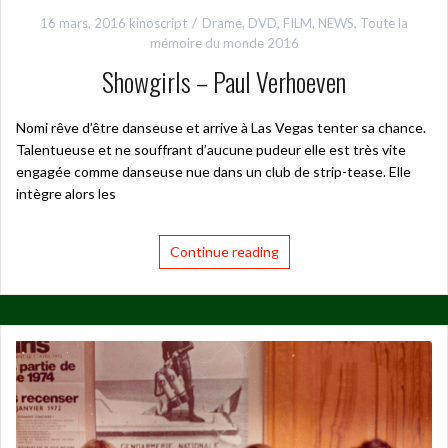
16 mars, 2016
kinoscript
Drame
,
DVD
,
FILM
,
NEWS
,
Toute la
mémoire du monde 2016
Showgirls – Paul Verhoeven
Nomi rêve d’être danseuse et arrive à Las Vegas tenter sa chance.
Talentueuse et ne souffrant d’aucune pudeur elle est très vite
engagée comme danseuse nue dans un club de strip-tease. Elle
intègre alors les
Continue reading