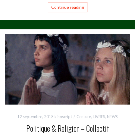
Continue reading
12 septembre, 2018
kinoscript
Censure
,
LIVRES
,
NEWS
Politique & Religion – Collectif