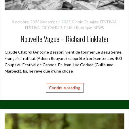
8 octobre, 2025
kinoscript
2025
,
Biopic
,
En salles
,
FESTIVAL
,
FESTIVAL DE CANNES
,
FILM
,
Historique
,
NEWS
Nouvelle Vague – Richard Linklater
Claude Chabrol (Antoine Besson) vient de tourner Le Beau Serge.
François Truffaut (Adrien Rouyard) s’apprête à présenter Les 400
Coups au Festival de Cannes. Et Jean-Luc Godard (Guillaume
Marbeck), lui, ne rêve que d’une chose
Continue reading