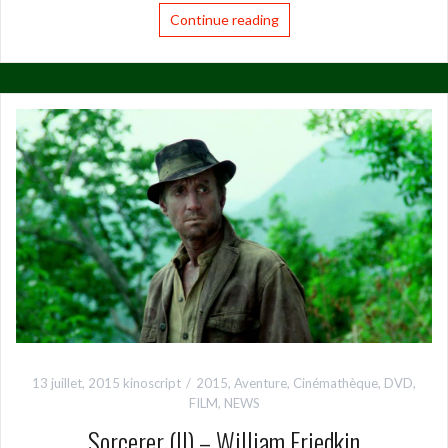
Continue reading
13 juillet, 2015
kinoscript
2015
,
Aventure
,
Cinémathèque
,
DVD
,
FILM
,
NEWS
Sorcerer (II) – William Friedkin