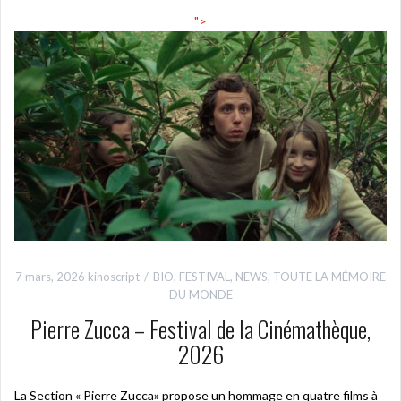
">
7 mars, 2026
kinoscript
BIO
,
FESTIVAL
,
NEWS
,
TOUTE LA MÉMOIRE
DU MONDE
Pierre Zucca – Festival de la Cinémathèque,
2026
La Section « Pierre Zucca» propose un hommage en quatre films à