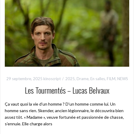
29 septembre, 2025
kinoscript
2025
,
Drame
,
En salles
,
FILM
,
NEWS
Les Tourmentés – Lucas Belvaux
Ça vaut quoi la vie d’un homme ? D’un homme comme lui. Un
homme sans rien. Skender, ancien légionnaire, le découvrira bien
assez tôt. « Madame », veuve fortunée et passionnée de chasse,
s’ennuie. Elle charge alors