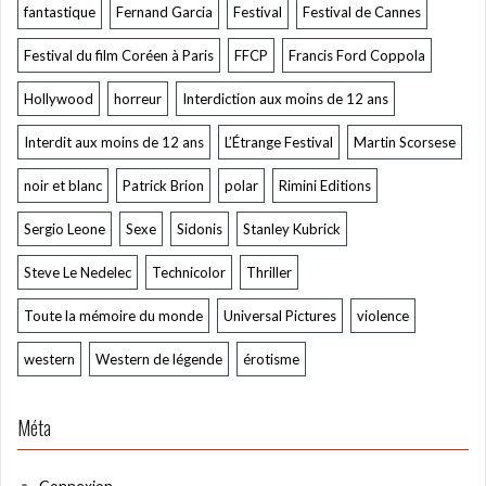
fantastique
Fernand Garcia
Festival
Festival de Cannes
Festival du film Coréen à Paris
FFCP
Francis Ford Coppola
Hollywood
horreur
Interdiction aux moins de 12 ans
Interdit aux moins de 12 ans
L’Étrange Festival
Martin Scorsese
noir et blanc
Patrick Brion
polar
Rimini Editions
Sergio Leone
Sexe
Sidonis
Stanley Kubrick
Steve Le Nedelec
Technicolor
Thriller
Toute la mémoire du monde
Universal Pictures
violence
western
Western de légende
érotisme
Méta
Connexion