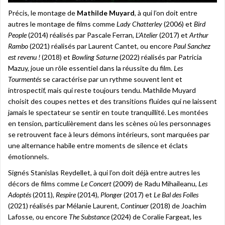
Précis, le montage de
Mathilde Muyard
, à qui l’on doit entre
autres le montage de films comme
Lady Chatterley
(2006) et
Bird
People
(2014) réalisés par Pascale Ferran,
L’Atelier
(2017) et
Arthur
Rambo
(2021) réalisés par Laurent Cantet, ou encore
Paul Sanchez
est revenu !
(2018) et
Bowling Saturne
(2022) réalisés par Patricia
Mazuy, joue un rôle essentiel dans la réussite du film.
Les
Tourmentés
se caractérise par un rythme souvent lent et
introspectif, mais qui reste toujours tendu. Mathilde Muyard
choisit des coupes nettes et des transitions fluides qui ne laissent
jamais le spectateur se sentir en toute tranquillité. Les montées
en tension, particulièrement dans les scènes où les personnages
se retrouvent face à leurs démons intérieurs, sont marquées par
une alternance habile entre moments de silence et éclats
émotionnels.
Signés Stanislas Reydellet, à qui l’on doit déjà entre autres les
décors de films comme
Le Concert
(2009) de Radu Mihaileanu,
Les
Adoptés
(2011),
Respire
(2014),
Plonger
(2017) et
Le Bal des Folles
(2021) réalisés par Mélanie Laurent,
Continuer
(2018) de Joachim
Lafosse, ou encore
The Substance
(2024) de Coralie Fargeat, les