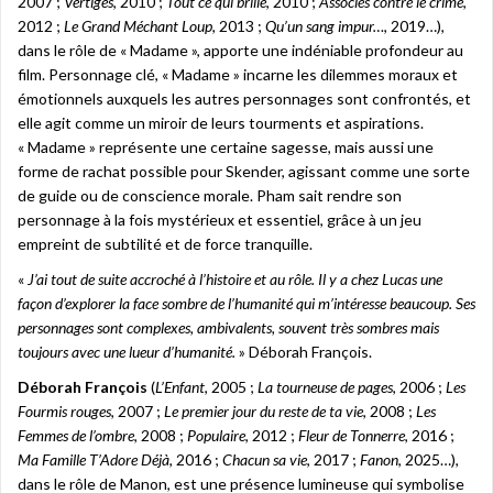
2007 ;
Vertiges
, 2010 ;
Tout ce qui brille
, 2010 ;
Associés contre le crime
,
2012 ;
Le Grand Méchant Loup
, 2013 ;
Qu’un sang impur…
, 2019…),
dans le rôle de « Madame », apporte une indéniable profondeur au
film. Personnage clé, « Madame » incarne les dilemmes moraux et
émotionnels auxquels les autres personnages sont confrontés, et
elle agit comme un miroir de leurs tourments et aspirations.
« Madame » représente une certaine sagesse, mais aussi une
forme de rachat possible pour Skender, agissant comme une sorte
de guide ou de conscience morale. Pham sait rendre son
personnage à la fois mystérieux et essentiel, grâce à un jeu
empreint de subtilité et de force tranquille.
«
J’ai tout de suite accroché à l’histoire et au rôle. Il y a chez Lucas une
façon d’explorer la face sombre de l’humanité qui m’intéresse beaucoup. Ses
personnages sont complexes, ambivalents, souvent très sombres mais
toujours avec une lueur d’humanité.
» Déborah François.
Déborah François
(
L’Enfant
, 2005 ;
La tourneuse de pages
, 2006 ;
Les
Fourmis rouges
, 2007 ;
Le premier jour du reste de ta vie
, 2008 ;
Les
Femmes de l’ombre
, 2008 ;
Populaire
, 2012 ;
Fleur de Tonnerre
, 2016 ;
Ma Famille T’Adore Déjà
, 2016 ;
Chacun sa vie
, 2017 ;
Fanon
, 2025…),
dans le rôle de Manon, est une présence lumineuse qui symbolise