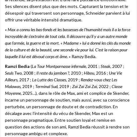
Ses silences disent plus que des mots. Capturant la tension et le
désespoir qui traversent son personnage, Schneider parvient à lui
offrir une véritable intensité dramatique.
«
Max a connu les bas-fonds et les bassesses de l’humanité mais il a la force
incroyable de s’extraire de tout cela. Il découvre qu’il y a un autre monde
que l’armée, la guerre et la mort. « Madame » lui a donné les clés du monde
de la culture et de la beauté, une seconde vie pour lui. C’est la raison pour
laquelle il lui est dévoué corps et âme.
» Ramzy Bedia.
Ramzi Bedia
(
La Tour Montparnasse infernale
, 2001 ;
Steak
, 2007 ;
Seuls Two
, 2008 ;
Il reste du jambon ?
, 2010 ;
Hibou
, 2016 ;
Une Vie
Ailleurs
, 2017 ;
La Lutte des Classes
, 2019 ;
Rendez-vous chez Les
Malawas
, 2019 ;
Terminal Sud
, 2019 ;
Zaï Zaï Zaï Zaï
, 2022 ;
Classe
Moyenne
, 2025…), dans le rôle de Max, ami et complice de Skender,
incarne un personnage de soutien, mais aussi, avec sa conscience
perturbée, un personnage de doute et de contradiction. En
décalage avec l’intensité du vécu de Skender, Max est un
personnage pragmatique. Entre soutien loyal et remise en
question des actions de son ami, Ramzi Bedia réussit à rendre son
personnage ambigu et complexe.