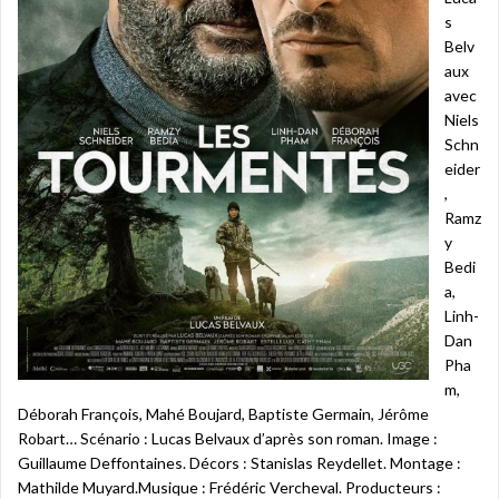
s
Belv
aux
avec
Niels
Schn
eider
,
Ramz
y
Bedi
a,
Linh-
Dan
Pha
m,
Déborah François, Mahé Boujard, Baptiste Germain, Jérôme
Robart… Scénario : Lucas Belvaux d’après son roman. Image :
Guillaume Deffontaines. Décors : Stanislas Reydellet. Montage :
Mathilde Muyard.Musique : Frédéric Vercheval. Producteurs :