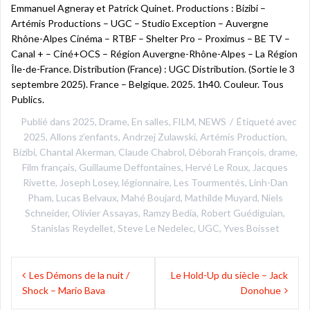
Emmanuel Agneray et Patrick Quinet. Productions : Bizibi –
Artémis Productions – UGC – Studio Exception – Auvergne
Rhône-Alpes Cinéma – RTBF – Shelter Pro – Proximus – BE TV –
Canal + – Ciné+OCS – Région Auvergne-Rhône-Alpes – La Région
Île-de-France. Distribution (France) : UGC Distribution. (Sortie le 3
septembre 2025). France – Belgique. 2025. 1h40. Couleur. Tous
Publics.
Publié dans
2025
,
Drame
,
En salles
,
FILM
,
NEWS
Étiqueté avec
2025
,
Allons z’enfants
,
Andrzej Zulawski
,
Artémis Production
,
Bizibi
,
Chantal Akerman
,
Claude Chabrol
,
Déborah François
,
drame
,
Film français
,
Guillaume Deffontaines
,
Hervé Le Roux
,
Jacques
Rivette
,
Joseph Losey
,
légionnaire
,
Les Tourmentés
,
Linh-Dan
Pham
,
Lucas Belvaux
,
Mahé Boujard
,
Mathilde Muyard
,
Niels
Schneider
,
Olivier Assayas
,
Ramzy Bedia
,
Robert Guédiguian
,
Stanislas Reydellet
,
Steve Le Nedelec
,
UGC
,
Yves Boisset
Navigation
Les Démons de la nuit /
Le Hold-Up du siècle – Jack
de
Shock – Mario Bava
Donohue