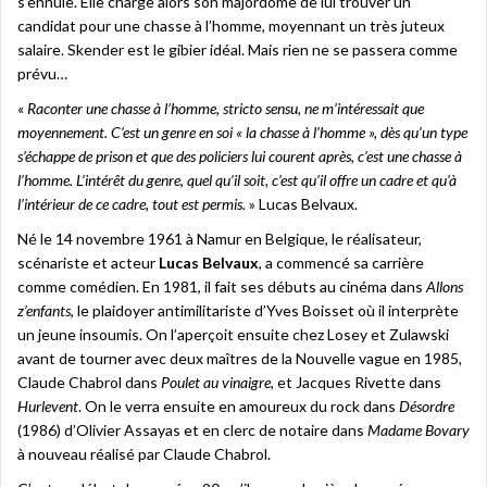
s’ennuie. Elle charge alors son majordome de lui trouver un
candidat pour une chasse à l’homme, moyennant un très juteux
salaire. Skender est le gibier idéal. Mais rien ne se passera comme
prévu…
«
Raconter une chasse à l’homme, stricto sensu, ne m’intéressait que
moyennement. C’est un genre en soi « la chasse à l’homme », dès qu’un type
s’échappe de prison et que des policiers lui courent après, c’est une chasse à
l’homme. L’intérêt du genre, quel qu’il soit, c’est qu’il offre un cadre et qu’à
l’intérieur de ce cadre, tout est permis.
» Lucas Belvaux.
Né le 14 novembre 1961 à Namur en Belgique, le réalisateur,
scénariste et acteur
Lucas Belvaux
, a commencé sa carrière
comme comédien. En 1981, il fait ses débuts au cinéma dans
Allons
z’enfants
, le plaidoyer antimilitariste d’Yves Boisset où il interprète
un jeune insoumis. On l’aperçoit ensuite chez Losey et Zulawski
avant de tourner avec deux maîtres de la Nouvelle vague en 1985,
Claude Chabrol dans
Poulet au vinaigre
, et Jacques Rivette dans
Hurlevent
. On le verra ensuite en amoureux du rock dans
Désordre
(1986) d’Olivier Assayas et en clerc de notaire dans
Madame Bovary
à nouveau réalisé par Claude Chabrol.