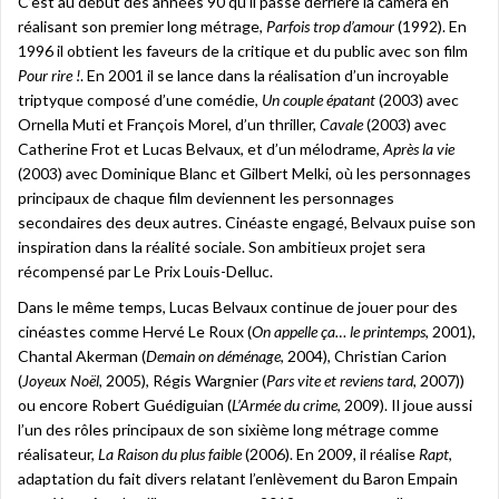
C’est au début des années 90 qu’il passe derrière la caméra en
réalisant son premier long métrage,
Parfois trop d’amour
(1992). En
1996 il obtient les faveurs de la critique et du public avec son film
Pour rire !
. En 2001 il se lance dans la réalisation d’un incroyable
triptyque composé d’une comédie,
Un couple épatant
(2003) avec
Ornella Muti et François Morel, d’un thriller,
Cavale
(2003) avec
Catherine Frot et Lucas Belvaux, et d’un mélodrame,
Après la vie
(2003) avec Dominique Blanc et Gilbert Melki, où les personnages
principaux de chaque film deviennent les personnages
secondaires des deux autres. Cinéaste engagé, Belvaux puise son
inspiration dans la réalité sociale. Son ambitieux projet sera
récompensé par Le Prix Louis-Delluc.
Dans le même temps, Lucas Belvaux continue de jouer pour des
cinéastes comme Hervé Le Roux (
On appelle ça… le printemps
, 2001),
Chantal Akerman (
Demain on déménage
, 2004), Christian Carion
(
Joyeux Noël
, 2005), Régis Wargnier (
Pars vite et reviens tard
, 2007))
ou encore Robert Guédiguian (
L’Armée du crime
, 2009). Il joue aussi
l’un des rôles principaux de son sixième long métrage comme
réalisateur,
La Raison du plus faible
(2006). En 2009, il réalise
Rapt
,
adaptation du fait divers relatant l’enlèvement du Baron Empain