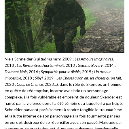
Niels Schneider (
J’ai tué ma mère
, 2009 ;
Les Amours Imaginaires
,
2010 ;
Les Rencontres d’après minuit
, 2013 ;
Gemma Bovery
, 2014 ;
Diamant Noir
, 2016 ;
Sympathie pour le diable
, 2019 ;
Un Amour
impossible
, 2018 ;
Sibyl
, 2019 ;
Les Choses qu’on dit, les choses qu’on fait
,
2020 ;
Coup de Chance
, 2023…), dans le rôle de Skender, un homme
en quête de rédemption, incarne avec brio un personnage
complexe, à la fois vulnérable et empreint de douleur. Skender est
hanté par la violence dont il a été témoin et à laquelle il a participé.
Schneider parvient parfaitement à rendre tangible le traumatisme
et la lutte interne de son personnage à la fois tourmenté par ses
erreurs et désireux de se réconcilier avec son passé. Marquée par
la retenue, sa prestation est d’une rare puissance émotionnelle.