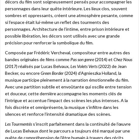
décors du film sont soigneusement pensés pour accompagner les
personnages dans leur quête intérieure. Les lieux clos, souvent
sombres et oppressants, créent une atmosphère pesante, comme
si l’espace était lui-même un reflet des tourments des
personnages. Architecture de l’intime, entre prison intérieure et
possible libération, les décors sont utilisés avec une grande
précision pour renforcer la symbolique du film.
Composée par Frédéric Vercheval, compositeur entre autres des
bandes originales de films comme
Pas son genre
(2014) et
Chez Nous
(2017) réalisés par Lucas Belvaux,
Les Volets Verts
(2022) de Jean
Becker, ou encore
Green Border
(2024) d’Agnieszka Holland, la
musique participe pleinement à la narration émotionnelle du film.
Avec une partition subtile et envoûtante qui oscille entre tension
et douceur, cette dernière accompagne les moments clés de
l’intrigue et accentue l’impact des scènes les plus intenses. A la
fois discrète et omniprésente, la musique s’infiltre dans les
silences et renforce l’intensité dramatique des scènes.
Les Tourmentés
s’inscrit parfaitement dans la continuité de l’œuvre
de Lucas Belvaux dont le parcours a toujours été marqué par une
quête de compréhension de l’être humain à travers des récits