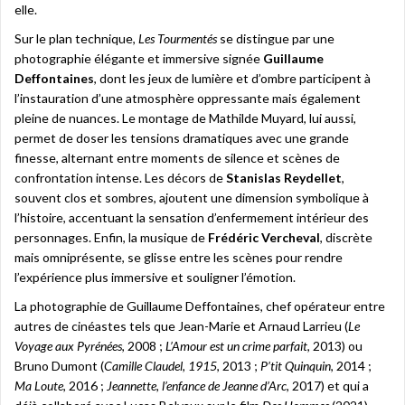
elle.
Sur le plan technique,
Les Tourmentés
se distingue par une
photographie élégante et immersive signée
Guillaume
Deffontaines
, dont les jeux de lumière et d’ombre participent à
l’instauration d’une atmosphère oppressante mais également
pleine de nuances. Le montage de Mathilde Muyard, lui aussi,
permet de doser les tensions dramatiques avec une grande
finesse, alternant entre moments de silence et scènes de
confrontation intense. Les décors de
Stanislas Reydellet
,
souvent clos et sombres, ajoutent une dimension symbolique à
l’histoire, accentuant la sensation d’enfermement intérieur des
personnages. Enfin, la musique de
Frédéric Vercheval
, discrète
mais omniprésente, se glisse entre les scènes pour rendre
l’expérience plus immersive et souligner l’émotion.
La photographie de Guillaume Deffontaines, chef opérateur entre
autres de cinéastes tels que Jean-Marie et Arnaud Larrieu (
Le
Voyage aux Pyrénées
, 2008 ;
L’Amour est un crime parfait
, 2013) ou
Bruno Dumont (
Camille Claudel, 1915
, 2013 ;
P’tit Quinquin
, 2014 ;
Ma Loute
, 2016 ;
Jeannette, l’enfance de Jeanne d’Arc
, 2017) et qui a