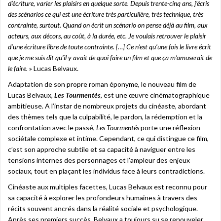
d’écriture, varier les plaisirs en quelque sorte. Depuis trente-cinq ans, j’écris
des scénarios ce qui est une écriture très particulière, très technique, très
contrainte, surtout. Quand on écrit un scénario on pense déjà au film, aux
acteurs, aux décors, au coût, à la durée, etc. Je voulais retrouver le plaisir
d’une écriture libre de toute contrainte. […] Ce n’est qu’une fois le livre écrit
que je me suis dit qu’il y avait de quoi faire un film et que ça m’amuserait de
le faire.
» Lucas Belvaux.
Adaptation de son propre roman éponyme, le nouveau film de
Lucas Belvaux,
Les Tourmentés
, est une œuvre cinématographique
ambitieuse. A l’instar de nombreux projets du cinéaste, abordant
des thèmes tels que la culpabilité, le pardon, la rédemption et la
confrontation avec le passé,
Les Tourmentés
porte une réflexion
sociétale complexe et intime. Cependant, ce qui distingue ce film,
c’est son approche subtile et sa capacité à naviguer entre les
tensions internes des personnages et l’ampleur des enjeux
sociaux, tout en plaçant les individus face à leurs contradictions.
Cinéaste aux multiples facettes, Lucas Belvaux est reconnu pour
sa capacité à explorer les profondeurs humaines à travers des
récits souvent ancrés dans la réalité sociale et psychologique.
Après ses premiers succès, Belvaux a toujours su se renouveler