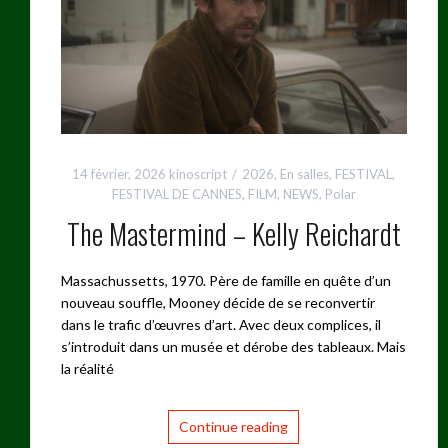
14 février, 2026
kinoscript
2026
,
En salles
,
FESTIVAL
,
FESTIVAL DE CANNES
,
FILM
,
NEWS
,
Polar
The Mastermind – Kelly Reichardt
Massachussetts, 1970. Père de famille en quête d’un
nouveau souffle, Mooney décide de se reconvertir
dans le trafic d’œuvres d’art. Avec deux complices, il
s’introduit dans un musée et dérobe des tableaux. Mais
la réalité
Continue reading