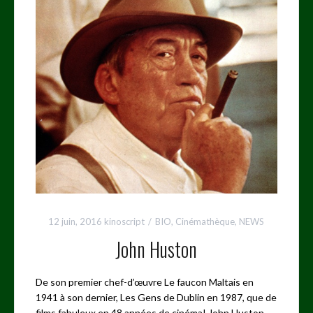
12 juin, 2016
kinoscript
BIO
,
Cinémathèque
,
NEWS
John Huston
De son premier chef-d’œuvre Le faucon Maltais en
1941 à son dernier, Les Gens de Dublin en 1987, que de
films fabuleux en 48 années de cinéma! John Huston