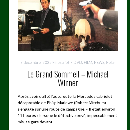
7 décembre, 2025
kinoscript
DVD
,
FILM
,
NEWS
,
Polar
Le Grand Sommeil – Michael
Winner
Après avoir quitté l’autoroute, la Mercedes cabriolet
décapotable de Philip Marlowe (Robert Mitchum)
s’engage sur une route de campagne. « Il était environ
11 heures » lorsque le détective privé, impeccablement
mis, se gare devant