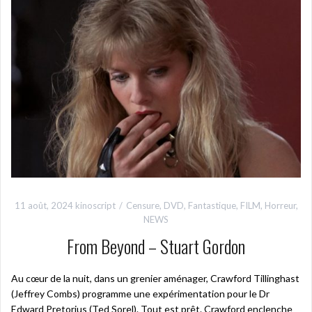
11 août, 2024
kinoscript
Censure
,
DVD
,
Fantastique
,
FILM
,
Horreur
,
NEWS
From Beyond – Stuart Gordon
Au cœur de la nuit, dans un grenier aménager, Crawford Tillinghast
(Jeffrey Combs) programme une expérimentation pour le Dr
Edward Pretorius (Ted Sorel). Tout est prêt. Crawford enclenche