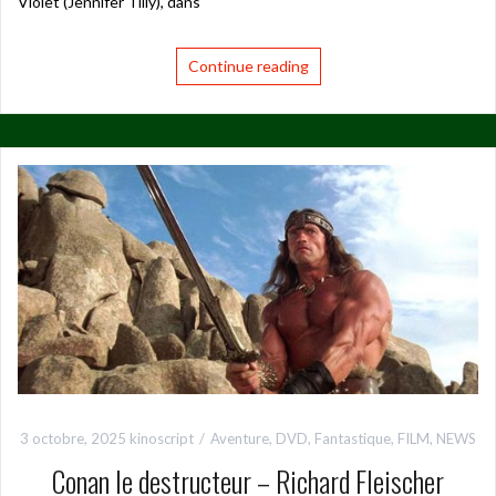
Violet (Jennifer Tilly), dans
Continue reading
3 octobre, 2025
kinoscript
Aventure
,
DVD
,
Fantastique
,
FILM
,
NEWS
Conan le destructeur – Richard Fleischer