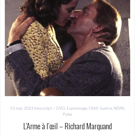
13 mai, 2023
kinoscript
DVD
,
Espionnage
,
FILM
,
Guerre
,
NEWS
,
Polar
L’Arme à l’œil – Richard Marquand