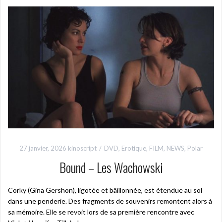
27 janvier, 2026
kinoscript
DVD
,
Erotique
,
FILM
,
NEWS
,
Polar
Bound – Les Wachowski
Corky (Gina Gershon), ligotée et bâillonnée, est étendue au sol
dans une penderie. Des fragments de souvenirs remontent alors à
sa mémoire. Elle se revoit lors de sa première rencontre avec