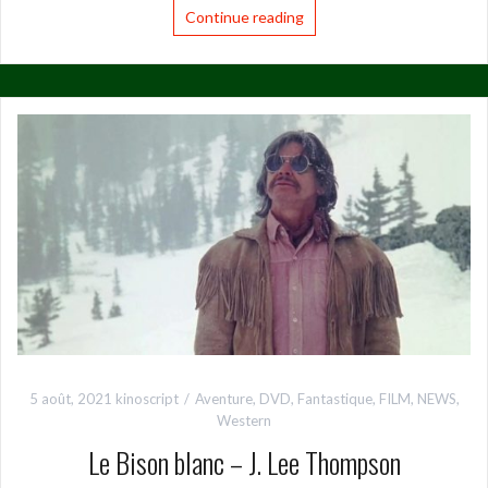
Continue reading
5 août, 2021
kinoscript
Aventure
,
DVD
,
Fantastique
,
FILM
,
NEWS
,
Western
Le Bison blanc – J. Lee Thompson