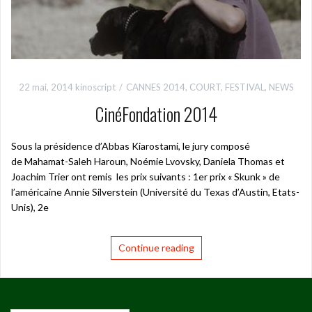
22 mai, 2014
kinoscript
CANNES 2014
,
COURT
,
FESTIVAL
,
NEWS
CinéFondation 2014
Sous la présidence d’Abbas Kiarostami, le jury composé
de Mahamat-Saleh Haroun, Noémie Lvovsky, Daniela Thomas et
Joachim Trier ont remis les prix suivants : 1er prix « Skunk » de
l’américaine Annie Silverstein (Université du Texas d’Austin, Etats-
Unis), 2e
Continue reading