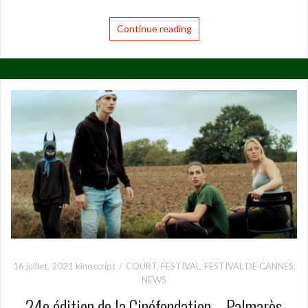
Continue reading
16 juillet, 2021
kinoscript
COURT
,
FESTIVAL
,
FESTIVAL DE CANNES
,
NEWS
24e édition de la Cinéfondation – Palmarès