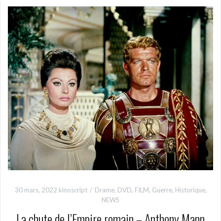
30 mars, 2022
kinoscript
Drame
,
DVD
,
FILM
,
Guerre
,
Historique
,
NEWS
La chute de l’Empire romain – Anthony Mann