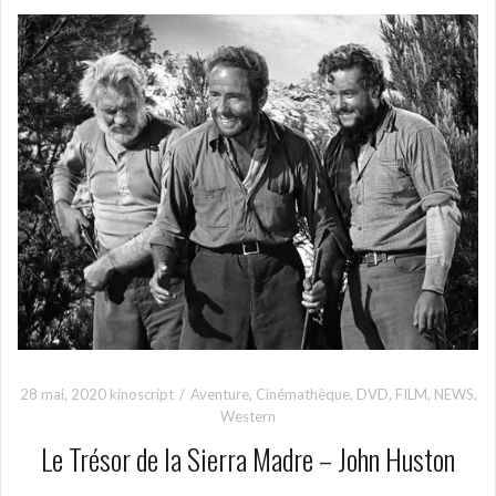
28 mai, 2020
kinoscript
Aventure
,
Cinémathèque
,
DVD
,
FILM
,
NEWS
,
Western
Le Trésor de la Sierra Madre – John Huston