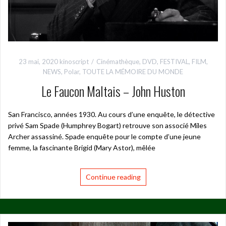
23 mai, 2020
kinoscript
Cinémathèque
,
DVD
,
FESTIVAL
,
FILM
,
NEWS
,
Polar
,
TOUTE LA MÉMOIRE DU MONDE
Le Faucon Maltais – John Huston
San Francisco, années 1930. Au cours d’une enquête, le détective
privé Sam Spade (Humphrey Bogart) retrouve son associé Miles
Archer assassiné. Spade enquête pour le compte d’une jeune
femme, la fascinante Brigid (Mary Astor), mêlée
Continue reading