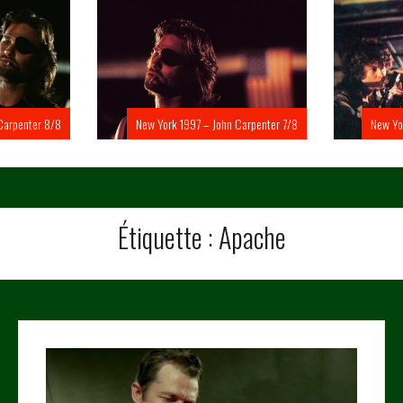
Carpenter 8/8
New York 1997 – John Carpenter 7/8
New Yo
Étiquette :
Apache