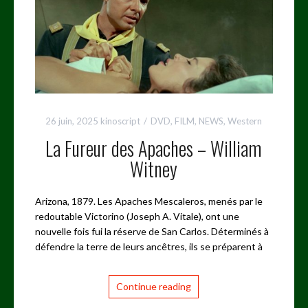
26 juin, 2025
kinoscript
DVD
,
FILM
,
NEWS
,
Western
La Fureur des Apaches – William
Witney
Arizona, 1879. Les Apaches Mescaleros, menés par le
redoutable Victorino (Joseph A. Vitale), ont une
nouvelle fois fui la réserve de San Carlos. Déterminés à
défendre la terre de leurs ancêtres, ils se préparent à
Continue reading