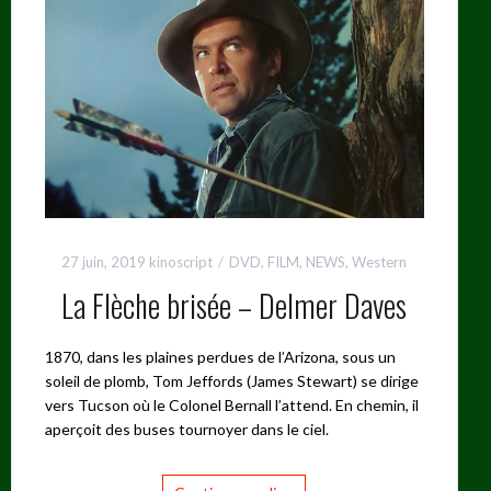
27 juin, 2019
kinoscript
DVD
,
FILM
,
NEWS
,
Western
La Flèche brisée – Delmer Daves
1870, dans les plaines perdues de l’Arizona, sous un
soleil de plomb, Tom Jeffords (James Stewart) se dirige
vers Tucson où le Colonel Bernall l’attend. En chemin, il
aperçoit des buses tournoyer dans le ciel.