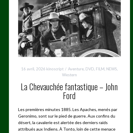
16 avril, 2026
kinoscript
Aventure
,
DVD
,
FILM
,
NEWS
,
Western
La Chevauchée fantastique – John
Ford
Les premières minutes 1885. Les Apaches, menés par
Geronimo, sont sur le pied de guerre. Aux confins du
désert, la cavalerie est alertée des derniers raids
attribués aux Indiens. À Tonto, loin de cette menace