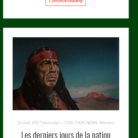
Continue reading
26 mai, 2017
kinoscript
DVD
,
FILM
,
NEWS
,
Western
Les derniers jours de la nation