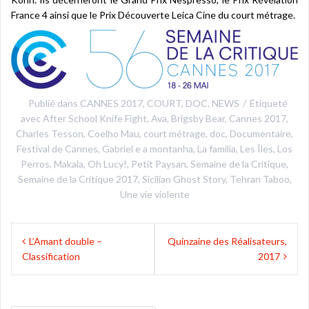
France 4 ainsi que le Prix Découverte Leica Cine du court métrage.
Publié dans
CANNES 2017
,
COURT
,
DOC
,
NEWS
Étiqueté
avec
After School Knife Fight
,
Ava
,
Brigsby Bear
,
Cannes 2017
,
Charles Tesson
,
Coelho Mau
,
court métrage
,
doc
,
Documentaire
,
Festival de Cannes
,
Gabriel e a montanha
,
La familia
,
Les Îles
,
Los
Perros
,
Makala
,
Oh Lucy!
,
Petit Paysan
,
Semaine de la Critique
,
Semaine de la Critique 2017
,
Sicilian Ghost Story
,
Tehran Taboo
,
Une vie violente
Navigation
L’Amant double –
Quinzaine des Réalisateurs,
de
Classification
2017
l’article