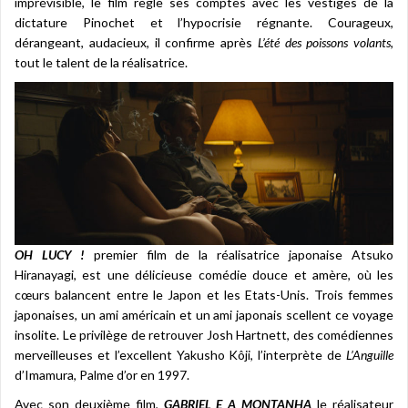
imprévisible, le film règle ses comptes avec les vestiges de la
dictature Pinochet et l’hypocrisie régnante. Courageux,
dérangeant, audacieux, il confirme après
L’été des poissons volants
,
tout le talent de la réalisatrice.
OH LUCY !
premier film de la réalisatrice japonaise Atsuko
Hiranayagi, est une délicieuse comédie douce et amère, où les
cœurs balancent entre le Japon et les Etats-Unis. Trois femmes
japonaises, un ami américain et un ami japonais scellent ce voyage
insolite. Le privilège de retrouver Josh Hartnett, des comédiennes
merveilleuses et l’excellent Yakusho Kôji, l’interprète de
L’Anguille
d’Imamura, Palme d’or en 1997.
Avec son deuxième film,
GABRIEL E A MONTANHA
le réalisateur