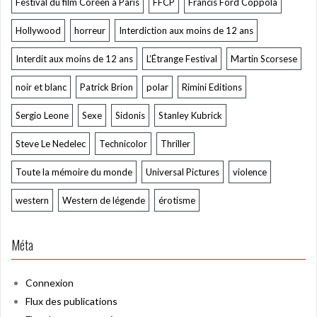
Festival du film Coréen à Paris
FFCP
Francis Ford Coppola
Hollywood
horreur
Interdiction aux moins de 12 ans
Interdit aux moins de 12 ans
L’Étrange Festival
Martin Scorsese
noir et blanc
Patrick Brion
polar
Rimini Editions
Sergio Leone
Sexe
Sidonis
Stanley Kubrick
Steve Le Nedelec
Technicolor
Thriller
Toute la mémoire du monde
Universal Pictures
violence
western
Western de légende
érotisme
Méta
Connexion
Flux des publications