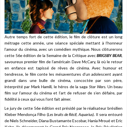
Autre temps fort de cette édition, le film de clôture est un long
métrage cette année, une séance spéciale mettant à l’honneur
l’amour du cinéma, avec un comédien mythique. Nous clôturerons
cette 56e édition de la Semaine de la Critique avec
BRIGSBY BEAR
,
savoureux premier film de l’américain Dave McCary, là où le retour
en enfance est tapissé de rêves de cinéma. Avec humour et
tendresse, le film conte les mésaventures d’un adolescent ayant
grandi dans une bulle de cinéma, concoctée par son père,
interprété par Mark Hamill, le héros de la saga
Star Wars
. Un beau
film sur l’amour du cinéma et l’art de refuser de s’en défaire, par
fidélité à ceux qui vous l’ont fait aimer.
Le jury de cette 56e édition est présidé par le réalisateur brésilien
Kleber Mendonça Filho (
Les bruits de Récif
,
Aquarius)
. Il sera entouré
de Niels Schneider, Diana Bustamante Escobar, Hania Mroué et Eric
Kohn. Ils décerneront le Grand Prix Nespresso, le Prix Révélation