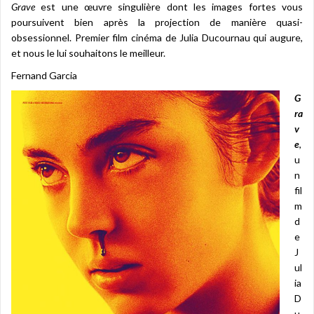
Grave
est une œuvre singulière dont les images fortes vous
poursuivent bien après la projection de manière quasi-
obsessionnel. Premier film cinéma de Julia Ducournau qui augure,
et nous le lui souhaitons le meilleur.
Fernand Garcia
G
ra
v
e
,
u
n
fil
m
d
e
J
ul
ia
D
u