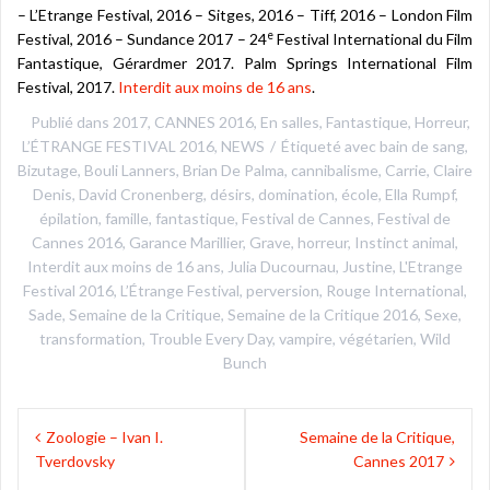
– L’Etrange Festival, 2016 – Sitges, 2016 – Tiff, 2016 – London Film
e
Festival, 2016 – Sundance 2017 – 24
Festival International du Film
Fantastique, Gérardmer 2017. Palm Springs International Film
Festival, 2017.
Interdit aux moins de 16 ans
.
Publié dans
2017
,
CANNES 2016
,
En salles
,
Fantastique
,
Horreur
,
L’ÉTRANGE FESTIVAL 2016
,
NEWS
Étiqueté avec
bain de sang
,
Bizutage
,
Bouli Lanners
,
Brian De Palma
,
cannibalisme
,
Carrie
,
Claire
Denis
,
David Cronenberg
,
désirs
,
domination
,
école
,
Ella Rumpf
,
épilation
,
famille
,
fantastique
,
Festival de Cannes
,
Festival de
Cannes 2016
,
Garance Marillier
,
Grave
,
horreur
,
Instinct animal
,
Interdit aux moins de 16 ans
,
Julia Ducournau
,
Justine
,
L'Etrange
Festival 2016
,
L’Étrange Festival
,
perversion
,
Rouge International
,
Sade
,
Semaine de la Critique
,
Semaine de la Critique 2016
,
Sexe
,
transformation
,
Trouble Every Day
,
vampire
,
végétarien
,
Wild
Bunch
Navigation
Zoologie – Ivan I.
Semaine de la Critique,
de
Tverdovsky
Cannes 2017