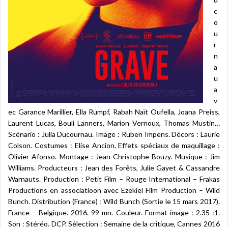
c
o
u
r
n
a
u
a
v
ec Garance Marillier, Ella Rumpf, Rabah Naït Oufella, Joana Preiss,
Laurent Lucas, Bouli Lanners, Marion Vernoux, Thomas Mustin…
Scénario : Julia Ducournau. Image : Ruben Impens. Décors : Laurie
Colson. Costumes : Elise Ancion. Effets spéciaux de maquillage :
Olivier Afonso. Montage : Jean-Christophe Bouzy. Musique : Jim
Williams. Producteurs : Jean des Forêts, Julie Gayet & Cassandre
Warnauts. Production : Petit Film – Rouge International – Frakas
Productions en associatioon avec Ezekiel Film Production – Wild
Bunch. Distribution (France) : Wild Bunch (Sortie le 15 mars 2017).
France – Belgique. 2016. 99 mn. Couleur. Format image : 2.35 :1.
Son : Stéréo. DCP. Sélection : Semaine de la critique, Cannes 2016