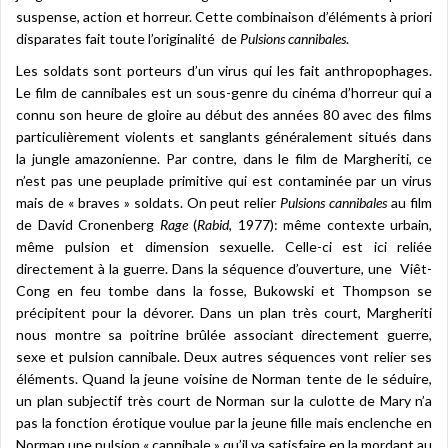
suspense, action et horreur. Cette combinaison d’éléments à priori
disparates fait toute l’originalité de
Pulsions cannibales
.
Les soldats sont porteurs d’un virus qui les fait anthropophages.
Le film de cannibales est un sous-genre du cinéma d’horreur qui a
connu son heure de gloire au début des années 80 avec des films
particulièrement violents et sanglants généralement situés dans
la jungle amazonienne. Par contre, dans le film de Margheriti, ce
n’est pas une peuplade primitive qui est contaminée par un virus
mais de « braves » soldats. On peut relier
Pulsions cannibales
au film
de David Cronenberg
Rage
(
Rabid
, 1977): même contexte urbain,
même pulsion et dimension sexuelle. Celle-ci est ici reliée
directement à la guerre. Dans la séquence d’ouverture, une Viêt-
Cong en feu tombe dans la fosse, Bukowski et Thompson se
précipitent pour la dévorer. Dans un plan très court, Margheriti
nous montre sa poitrine brûlée associant directement guerre,
sexe et pulsion cannibale. Deux autres séquences vont relier ses
éléments. Quand la jeune voisine de Norman tente de le séduire,
un plan subjectif très court de Norman sur la culotte de Mary n’a
pas la fonction érotique voulue par la jeune fille mais enclenche en
Norman une pulsion « cannibale » qu’il va satisfaire en la mordant au