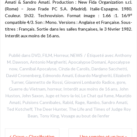
Amati & Sandro Amati. Production : New Fida Organization s.r.l.
(Rome) – Jose Frade PC S.A. (Madrid). Italie-Espagne. 1980.
e
Couleur. 1h32. Technovision. Format image : 1.66 :1. 16/9
compatible 4/3. Son : Mono. Versions : Anglaise et Française. Sous-
titres : Français. Sortie dans les salles françaises, le 3 février 1982.
Interdit aux moins de 16 ans.
Publié dans
DVD
,
FILM
,
Horreur
,
NEWS
Étiqueté avec
Anthony
M. Dawson
,
Antonio Margheriti
,
Apocalypse Domani
,
Apocalypse
now
,
Cannibal Apocalyse
,
Cinzia de Carolis
,
Dardano Sacchetti
,
David Cronenberg
,
Edmondo Amati
,
Edoardo Margheriti
,
Elizabeth
Turner
,
Giannetto de Rossi
,
Giovanni Lombardo Radice
,
gore
,
Guerre du Vietnam
,
horreur
,
Interdit aux moins de 16 ans
,
John
Huston
,
John Saxon
,
Juge et hors-la-loi
,
Le Chat qui fume
,
Maurizio
Amati
,
Pulsions Cannibales
,
Rabid
,
Rage
,
Rambo
,
Sandro Amati
,
Ted Kotcheff
,
The Deer Hunter
,
The Life and Times of Judge Roy
Bean
,
Tony King
,
Voyage au bout de l’enfer
Navigation
Grave – Classification
Une semaine et un jour –