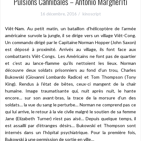
Pulsions Cannibales – Antonio Margheriti
16 décembre, 2016
kinoscript
Viêt-Nam. Au petit matin, un bataillon d’hélicoptère de l’armée
américaine survole la jungle, il se dirige vers un village Viêt-Cong.
Un commando dirigé par le Capitaine Norman Hopper (John Saxon)
est déposé à proximité. Arrivés au village, ils font face aux
combattants Viêt-Congs. Les Américains ne font pas de quartier
et c’est au lance-flamme qu’ils nettoient les lieux. Norman
découvre deux soldats prisonniers au fond d’un trou, Charles
Bukowski (Giovanni Lombardo Radice) et Tom Thompson (Tony
King). Rendus à l’état de bêtes, ceux-ci mangent de la chair
humaine. Image traumatisante qui, nuit après nuit, le hante
encore… sur son avant-bras, la trace de la morsure d’un des
soldats… la vue du sang le perturbe… Norman ne comprend pas ce
qui lui arrive, le retour à la vie civile malgré le soutien de sa femme
Jane (Elizabeth Turner) n’est pas aisé… Depuis quelque temps, il
est assailli par d’étranges désirs… Bukowski et Thompson sont
internés dans un l’hôpital psychiatrique. Pour la première fois,
Bukowski à une permission de sortie en ville…