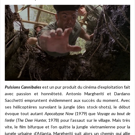
Pulsions Cannibales
est un pur produit du cinéma d’exploitation fait
avec passion et honnêteté. Antonio Margheriti et Dardano
Sacchetti empruntent évidemment aux succès du moment. Avec
ses hélicoptères survolant la jungle (des stock-shots), le début
évoque tout autant
Apocalypse Now
(1979) que
Voyage au bout de
l’enfer
(
The Deer Hunter,
1978)
pour l’assaut sur le village. Mais très
vite, le film bifurque et l’on quitte la jungle vietnamienne pour la
jungle urbaine d’Atlanta. Margheriti suit alors un chemin qui allie