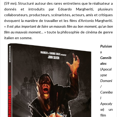
(59 mn). Structuré autour des rares entretiens que le réalisateur a
donnés et introduits par Edoardo Margheriti, plusieurs
collaborateurs, producteurs, scénaristes, acteurs, amis et critiques
évoquent la manière de travailler et les films d’Antonio Margheriti.
«
Il est plus important de faire un mauvais film au bon moment, qu’un bon
film au mauvais moment…
» toute la philosophie de cinéma de genre
italien en somme.
Pulsion
s
Cannib
ales
(
Apocal
ypse
Domani
/
Canniba
l
Apocaly
se
) un
film