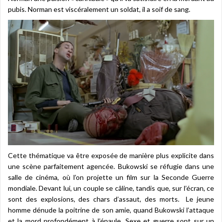
pubis. Norman est viscéralement un soldat, il a soif de sang.
Cette thématique va être exposée de manière plus explicite dans
une scène parfaitement agencée. Bukowski se réfugie dans une
salle de cinéma, où l’on projette un film sur la Seconde Guerre
mondiale. Devant lui, un couple se câline, tandis que, sur l’écran, ce
sont des explosions, des chars d’assaut, des morts. Le jeune
homme dénude la poitrine de son amie, quand Bukowski l’attaque
et la mord profondément à l’épaule. Sexe et guerre sont sur un