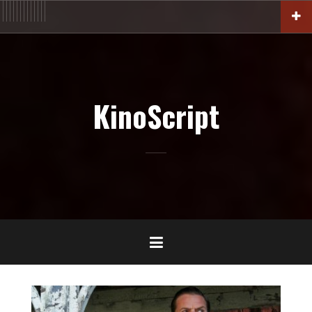
Aller
ACTU
En
FILM
Blu-
Interview
Cinémathèque
DOC
Livres
BIO
Court
Censure
Festival
Contact
au
salles
Ray-
DVD-
contenu
VOD
principal
KinoScript