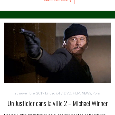
25 novembre, 2019
kinoscript
DVD
,
FILM
,
NEWS
,
Polar
Un Justicier dans la ville 2 – Michael Winner
Des nouvelles statistiques indiquent une montée de la violence