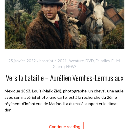
25 janvier, 2022
kinoscript
2021
,
Aventure
,
DVD
,
En salles
,
FILM
,
Guerre
,
NEWS
Vers la bataille – Aurélien Vernhes-Lermusiaux
Mexique 1863. Louis (Malik Zidi), photographe, un cheval, une mule
avec son matériel photo, une carte, est à la recherche du 2ème
régiment d’infanterie de Marine. Il a du mal à supporter le climat
dur
Continue reading