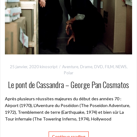
25 janvier, 2020
kinoscript
Aventure
,
Drame
,
DVD
,
FILM
,
NEWS
,
Polar
Le pont de Cassandra – George Pan Cosmatos
Après plusieurs réussites majeures du début des années 70 :
Airport (1970), L’Aventure du Poséidon (The Poseidon Adventure,
1972), Tremblement de terre (Earthquake, 1974) et bien sûr La
Tour infernale (The Towering Inferno, 1974), Hollywood
Continue reading