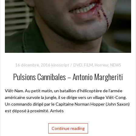
16 décembre, 2016
kinoscript
DVD
,
FILM
,
Horreur
,
NEWS
Pulsions Cannibales – Antonio Margheriti
Viêt-Nam. Au petit matin, un bataillon d’hélicoptère de l’armée
américaine survole la jungle, il se dirige vers un village Viêt-Cong.
Un commando dirigé par le Capitaine Norman Hopper (John Saxon)
est déposé à proximité. Arrivés
Continue reading