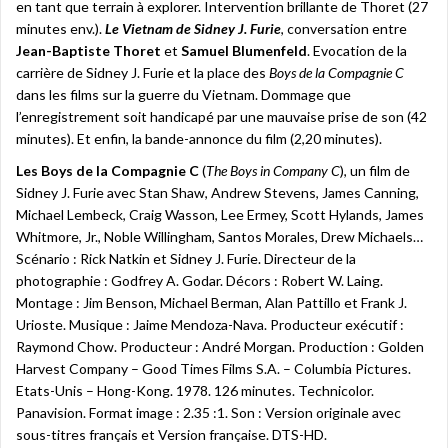
en tant que terrain à explorer. Intervention brillante de Thoret (27
minutes env.).
Le Vietnam de Sidney J. Furie
, conversation entre
Jean-Baptiste Thoret
et
Samuel Blumenfeld
. Evocation de la
carrière de Sidney J. Furie et la place des
Boys de la Compagnie C
dans les films sur la guerre du Vietnam. Dommage que
l’enregistrement soit handicapé par une mauvaise prise de son (42
minutes). Et enfin, la bande-annonce du film (2,20 minutes).
Les Boys de la Compagnie C
(
The Boys in Company C
), un film de
Sidney J. Furie avec Stan Shaw, Andrew Stevens, James Canning,
Michael Lembeck, Craig Wasson, Lee Ermey, Scott Hylands, James
Whitmore, Jr., Noble Willingham, Santos Morales, Drew Michaels…
Scénario : Rick Natkin et Sidney J. Furie. Directeur de la
photographie : Godfrey A. Godar. Décors : Robert W. Laing.
Montage : Jim Benson, Michael Berman, Alan Pattillo et Frank J.
Urioste. Musique : Jaime Mendoza-Nava. Producteur exécutif :
Raymond Chow. Producteur : André Morgan. Production : Golden
Harvest Company – Good Times Films S.A. – Columbia Pictures.
Etats-Unis – Hong-Kong. 1978. 126 minutes. Technicolor.
Panavision. Format image : 2.35 :1. Son : Version originale avec
sous-titres français et Version française. DTS-HD.