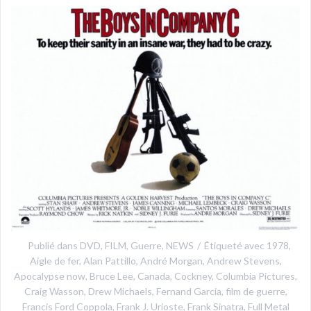
Publié dans
DVD
,
FILM
,
Guerre
,
NEWS
Étiqueté avec
1978
,
Aigle de fer
,
Alan Pattillo
,
André Morgan
,
Andrew Stevens
,
Apocalypse now
,
Bruce Lee
,
Canada
,
Cockney
,
Columbia Pictures
,
Craig Wasson
,
Drew Michaels
,
Fernand Garcia
,
film de guerre
,
Francis Ford Coppola
,
Frank J. Urioste
,
Frank Sinatra
,
Full Metal