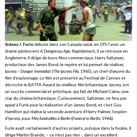
Sidney J. Furie
débute dans son Canada natal, en 1957 avec un
drame adolescent
A Dangerous Age
. Rapidement, il se retrouve en
Angleterre, il dirige de bons films commerciaux. Harry Saltzman,
producteur des James Bond, le repère et lui permet de réaliser,
Ipcress – Danger Immédiat
(
The Ipcress File
, 1965), un chef-d’œuvre du
film d’espionnage. Le film est présenté au Festival de Cannes et
décroche le BATFA Award du meilleur film britannique.
Ipcress
, est
un succès commercial et artistique, qui fait de Michael Caine, une
star du cinéma britannique. Curieusement, Saltzman, ne fera pas
appel à Furie pour la réalisation d’un James Bond, et c’est Guy
Hamilton qui réalise la seconde aventure d’Harry Palmer, l’espion
d’
Ipcress
, pour
Mes funérailles à Berlin
(
Funeral in Berlin
, 1966).
Furie avait certainement d’autres projets, puisque dans la foulée, il
dirige Marlon Brando, – ce n’est pas rien -, dans un excellent