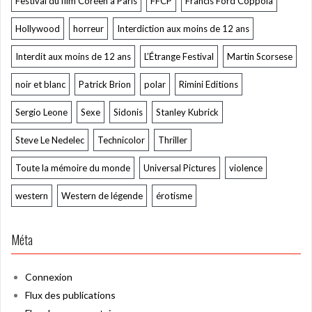
Festival du film Coréen à Paris
FFCP
Francis Ford Coppola
Hollywood
horreur
Interdiction aux moins de 12 ans
Interdit aux moins de 12 ans
L’Étrange Festival
Martin Scorsese
noir et blanc
Patrick Brion
polar
Rimini Editions
Sergio Leone
Sexe
Sidonis
Stanley Kubrick
Steve Le Nedelec
Technicolor
Thriller
Toute la mémoire du monde
Universal Pictures
violence
western
Western de légende
érotisme
Méta
Connexion
Flux des publications