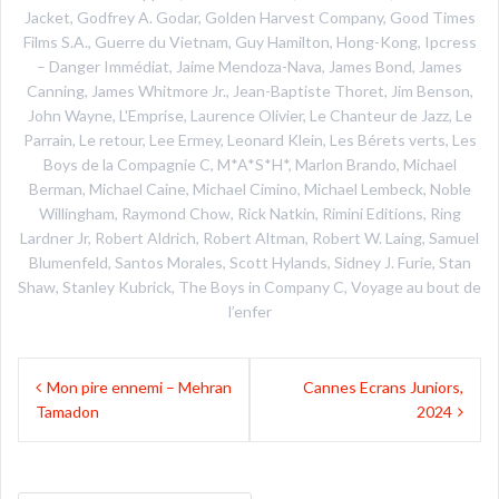
Jacket
,
Godfrey A. Godar
,
Golden Harvest Company
,
Good Times
Films S.A.
,
Guerre du Vietnam
,
Guy Hamilton
,
Hong-Kong
,
Ipcress
– Danger Immédiat
,
Jaime Mendoza-Nava
,
James Bond
,
James
Canning
,
James Whitmore Jr.
,
Jean-Baptiste Thoret
,
Jim Benson
,
John Wayne
,
L'Emprise
,
Laurence Olivier
,
Le Chanteur de Jazz
,
Le
Parrain
,
Le retour
,
Lee Ermey
,
Leonard Klein
,
Les Bérets verts
,
Les
Boys de la Compagnie C
,
M*A*S*H*
,
Marlon Brando
,
Michael
Berman
,
Michael Caine
,
Michael Cimino
,
Michael Lembeck
,
Noble
Willingham
,
Raymond Chow
,
Rick Natkin
,
Rimini Editions
,
Ring
Lardner Jr
,
Robert Aldrich
,
Robert Altman
,
Robert W. Laing
,
Samuel
Blumenfeld
,
Santos Morales
,
Scott Hylands
,
Sidney J. Furie
,
Stan
Shaw
,
Stanley Kubrick
,
The Boys in Company C
,
Voyage au bout de
l’enfer
Navigation
Mon pire ennemi – Mehran
Cannes Ecrans Juniors,
de
Tamadon
2024
l’article