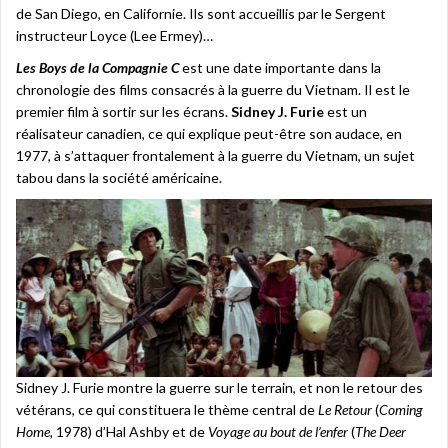
de San Diego, en Californie. Ils sont accueillis par le Sergent
instructeur Loyce (Lee Ermey)…
Les Boys de la Compagnie C
est une date importante dans la
chronologie des films consacrés à la guerre du Vietnam. Il est le
premier film à sortir sur les écrans.
Sidney J. Furie
est un
réalisateur canadien, ce qui explique peut-être son audace, en
1977, à s’attaquer frontalement à la guerre du Vietnam, un sujet
tabou dans la société américaine.
Sidney J. Furie montre la guerre sur le terrain, et non le retour des
vétérans, ce qui constituera le thème central de
Le Retour
(
Coming
Home,
1978) d’Hal Ashby et de
Voyage au bout de l’enfer
(
The Deer