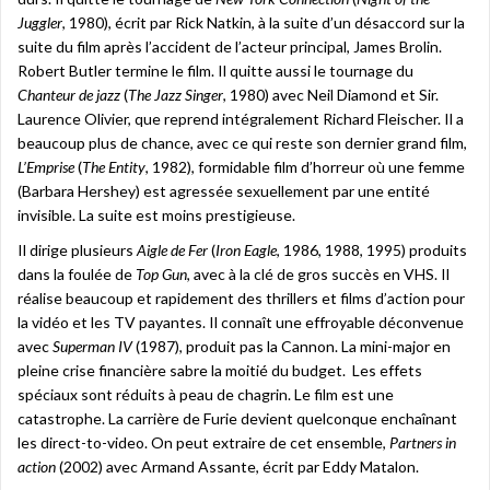
Juggler
, 1980), écrit par Rick Natkin, à la suite d’un désaccord sur la
suite du film après l’accident de l’acteur principal, James Brolin.
Robert Butler termine le film. Il quitte aussi le tournage du
Chanteur de jazz
(
The Jazz Singer
, 1980) avec Neil Diamond et Sir.
Laurence Olivier, que reprend intégralement Richard Fleischer. Il a
beaucoup plus de chance, avec ce qui reste son dernier grand film,
L’Emprise
(
The Entity
, 1982), formidable film d’horreur où une femme
(Barbara Hershey) est agressée sexuellement par une entité
invisible. La suite est moins prestigieuse.
Il dirige plusieurs
Aigle de Fer
(
Iron Eagle
, 1986, 1988, 1995) produits
dans la foulée de
Top Gun
, avec à la clé de gros succès en VHS. Il
réalise beaucoup et rapidement des thrillers et films d’action pour
la vidéo et les TV payantes. Il connaît une effroyable déconvenue
avec
Superman IV
(1987), produit pas la Cannon. La mini-major en
pleine crise financière sabre la moitié du budget. Les effets
spéciaux sont réduits à peau de chagrin. Le film est une
catastrophe. La carrière de Furie devient quelconque enchaînant
les direct-to-video. On peut extraire de cet ensemble,
Partners in
action
(2002) avec Armand Assante, écrit par Eddy Matalon.