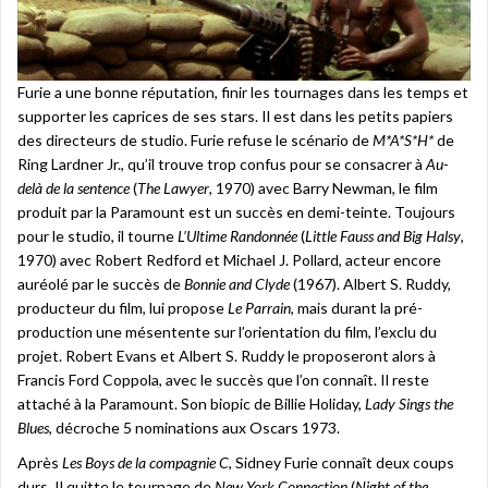
Furie a une bonne réputation, finir les tournages dans les temps et
supporter les caprices de ses stars. Il est dans les petits papiers
des directeurs de studio. Furie refuse le scénario de
M*A*S*H*
de
Ring Lardner Jr., qu’il trouve trop confus pour se consacrer à
Au-
delà de la sentence
(
The Lawyer
, 1970) avec Barry Newman, le film
produit par la Paramount est un succès en demi-teinte. Toujours
pour le studio, il tourne
L’Ultime Randonnée
(
Little Fauss and Big Halsy
,
1970) avec Robert Redford et Michael J. Pollard, acteur encore
auréolé par le succès de
Bonnie and Clyde
(1967). Albert S. Ruddy,
producteur du film, lui propose
Le Parrain
, mais durant la pré-
production une mésentente sur l’orientation du film, l’exclu du
projet. Robert Evans et Albert S. Ruddy le proposeront alors à
Francis Ford Coppola, avec le succès que l’on connaît. Il reste
attaché à la Paramount. Son biopic de Billie Holiday,
Lady Sings the
Blues
, décroche 5 nominations aux Oscars 1973.
Après
Les Boys de la compagnie C
, Sidney Furie connaît deux coups
durs. Il quitte le tournage de
New York Connection
(
Night of the