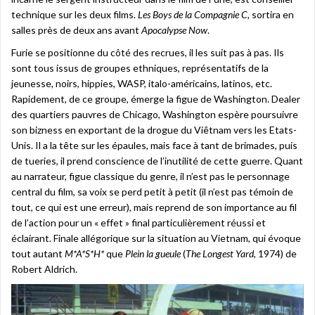
technique sur les deux films.
Les
Boys de la Compagnie C,
sortira en
salles près de deux ans avant
Apocalypse Now
.
Furie se positionne du côté des recrues, il les suit pas à pas. Ils
sont tous issus de groupes ethniques, représentatifs de la
jeunesse, noirs, hippies, WASP, italo-américains, latinos, etc.
Rapidement, de ce groupe, émerge la figue de Washington. Dealer
des quartiers pauvres de Chicago, Washington espère poursuivre
son bizness en exportant de la drogue du Viêtnam vers les Etats-
Unis. Il a la tête sur les épaules, mais face à tant de brimades, puis
de tueries, il prend conscience de l’inutilité de cette guerre. Quant
au narrateur, figue classique du genre, il n’est pas le personnage
central du film, sa voix se perd petit à petit (il n’est pas témoin de
tout, ce qui est une erreur), mais reprend de son importance au fil
de l’action pour un « effet » final particulièrement réussi et
éclairant. Finale allégorique sur la situation au Vietnam, qui évoque
tout autant
M*A*S*H*
que
Plein la gueule
(
The
Longest Yard
, 1974) de
Robert Aldrich.