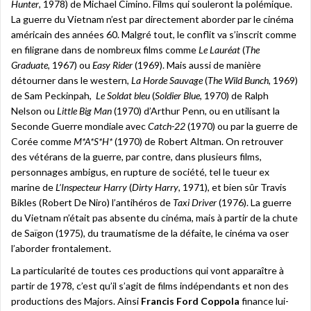
Hunter
, 1978) de Michael Cimino. Films qui souleront la polémique.
La guerre du Vietnam n’est par directement aborder par le cinéma
américain des années 60. Malgré tout, le conflit va s’inscrit comme
en filigrane dans de nombreux films comme
Le Lauréat
(
The
Graduate
, 1967) ou
Easy Rider
(1969). Mais aussi de manière
détourner dans le western,
La Horde Sauvage
(
The Wild Bunch
, 1969)
de Sam Peckinpah,
Le Soldat bleu
(
Soldier Blue
, 1970) de Ralph
Nelson ou
Little Big Man
(1970) d’Arthur Penn, ou en utilisant la
Seconde Guerre mondiale avec
Catch-22
(1970) ou par la guerre de
Corée comme
M*A*S*H*
(1970) de Robert Altman. On retrouver
des vétérans de la guerre, par contre, dans plusieurs films,
personnages ambigus, en rupture de société, tel le tueur ex
marine de
L’Inspecteur Harry
(
Dirty Harry
, 1971), et bien sûr Travis
Bikles (Robert De Niro) l’antihéros de
Taxi Driver
(1976). La guerre
du Vietnam n’était pas absente du cinéma, mais à partir de la chute
de Saïgon (1975), du traumatisme de la défaite, le cinéma va oser
l’aborder frontalement.
La particularité de toutes ces productions qui vont apparaître à
partir de 1978, c’est qu’il s’agit de films indépendants et non des
productions des Majors. Ainsi
Francis Ford Coppola
finance lui-