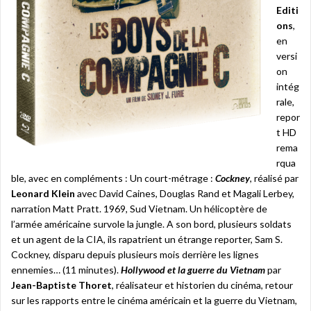
Editi
ons
,
en
versi
on
intég
rale,
repor
t HD
rema
rqua
ble, avec en compléments : Un court-métrage :
Cockney
, réalisé par
Leonard Klein
avec David Caines, Douglas Rand et Magali Lerbey,
narration Matt Pratt. 1969, Sud Vietnam. Un hélicoptère de
l’armée américaine survole la jungle. A son bord, plusieurs soldats
et un agent de la CIA, ils rapatrient un étrange reporter, Sam S.
Cockney, disparu depuis plusieurs mois derrière les lignes
ennemies… (11 minutes).
Hollywood et la guerre du Vietnam
par
Jean-Baptiste Thoret
, réalisateur et historien du cinéma, retour
sur les rapports entre le cinéma américain et la guerre du Vietnam,