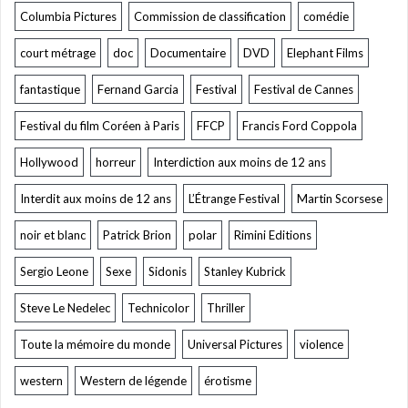
Columbia Pictures
Commission de classification
comédie
court métrage
doc
Documentaire
DVD
Elephant Films
fantastique
Fernand Garcia
Festival
Festival de Cannes
Festival du film Coréen à Paris
FFCP
Francis Ford Coppola
Hollywood
horreur
Interdiction aux moins de 12 ans
Interdit aux moins de 12 ans
L’Étrange Festival
Martin Scorsese
noir et blanc
Patrick Brion
polar
Rimini Editions
Sergio Leone
Sexe
Sidonis
Stanley Kubrick
Steve Le Nedelec
Technicolor
Thriller
Toute la mémoire du monde
Universal Pictures
violence
western
Western de légende
érotisme