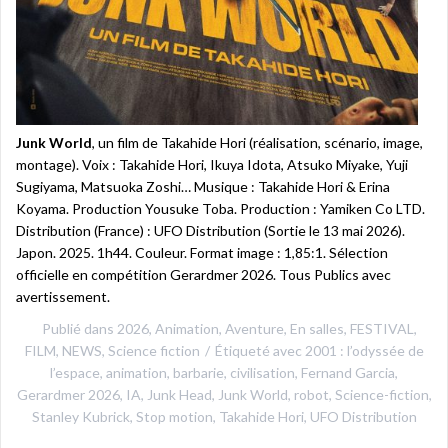
Junk World
, un film de Takahide Hori (réalisation, scénario, image,
montage). Voix : Takahide Hori, Ikuya Idota, Atsuko Miyake, Yuji
Sugiyama, Matsuoka Zoshi… Musique : Takahide Hori & Erina
Koyama. Production Yousuke Toba. Production : Yamiken Co LTD.
Distribution (France) : UFO Distribution (Sortie le 13 mai 2026).
Japon. 2025. 1h44. Couleur. Format image : 1,85:1. Sélection
officielle en compétition Gerardmer 2026. Tous Publics avec
avertissement.
Publié dans
2026
,
Animation
,
Aventure
,
En salles
,
FESTIVAL
,
FILM
,
NEWS
,
Science fiction
Étiqueté avec
2001 : l’odyssée de
l’espace
,
animation
,
barbarie
,
civilisation
,
Fernand Garcia
,
Gerardmer 2026
,
IA
,
Junk Head
,
Junk World
,
robot
,
Science-fiction
,
Stanley Kubrick
,
Stop motion
,
Takahide Hori
,
UFO Distribution