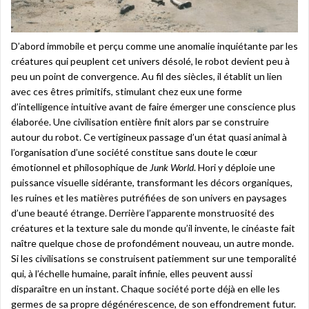
D’abord immobile et perçu comme une anomalie inquiétante par les
créatures qui peuplent cet univers désolé, le robot devient peu à
peu un point de convergence. Au fil des siècles, il établit un lien
avec ces êtres primitifs, stimulant chez eux une forme
d’intelligence intuitive avant de faire émerger une conscience plus
élaborée. Une civilisation entière finit alors par se construire
autour du robot. Ce vertigineux passage d’un état quasi animal à
l’organisation d’une société constitue sans doute le cœur
émotionnel et philosophique de
Junk World
. Hori y déploie une
puissance visuelle sidérante, transformant les décors organiques,
les ruines et les matières putréfiées de son univers en paysages
d’une beauté étrange. Derrière l’apparente monstruosité des
créatures et la texture sale du monde qu’il invente, le cinéaste fait
naître quelque chose de profondément nouveau, un autre monde.
Si les civilisations se construisent patiemment sur une temporalité
qui, à l’échelle humaine, paraît infinie, elles peuvent aussi
disparaître en un instant. Chaque société porte déjà en elle les
germes de sa propre dégénérescence, de son effondrement futur.