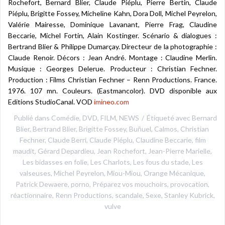
Rochefort, Bernard Blier, Claude Piéplu, Pierre Bertin, Claude
Piéplu, Brigitte Fossey, Micheline Kahn, Dora Doll, Michel Peyrelon,
Valérie Mairesse, Dominique Lavanant, Pierre Frag, Claudine
Beccarie, Michel Fortin, Alain Kostinger. Scénario & dialogues :
Bertrand Blier & Philippe Dumarçay. Directeur de la photographie :
Claude Renoir. Décors : Jean André. Montage : Claudine Merlin.
Musique : Georges Delerue. Producteur : Christian Fechner.
Production : Films Christian Fechner – Renn Productions. France.
1976. 107 mn. Couleurs. (Eastmancolor). DVD disponible aux
Editions StudioCanal. VOD
imineo.com
Publié dans
Comédie
,
DVD
,
FILM
,
NEWS
Étiqueté avec
Bernard
Blier
,
Bertrand Blier
,
Brigitte Fossey
,
Buñuel
,
Calmos
,
Christian
Fechner
,
Claude Berri
,
Claude Piéplu
,
Claudine Beccarie
,
film
maudit
,
Gérard Depardieu
,
Jean Rochefort
,
Jean-Pierre Marielle
,
Les bidasses en folie
,
Les Charlots
,
Les fous du stade
,
Les
valseuses
,
Michel Peyrelon
,
Miou-Miou
,
Orange Mécanique
,
Patrick Dewaere
,
porno
,
Préparez vos mouchoirs
,
provocation
,
réactionnaire
,
Renn Productions
,
scandale
,
Sexe
,
Stanley Kubrick
,
vulve