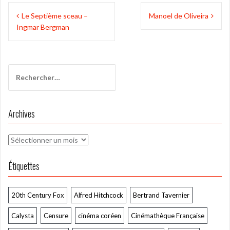
Navigation
Le Septième sceau –
Manoel de Oliveira
de
Ingmar Bergman
l’article
Rechercher :
Archives
Archives
Étiquettes
20th Century Fox
Alfred Hitchcock
Bertrand Tavernier
Calysta
Censure
cinéma coréen
Cinémathèque Française