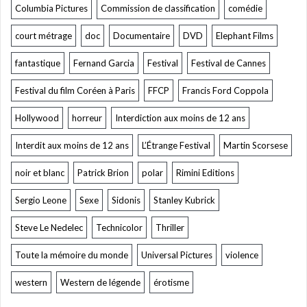
Columbia Pictures
Commission de classification
comédie
court métrage
doc
Documentaire
DVD
Elephant Films
fantastique
Fernand Garcia
Festival
Festival de Cannes
Festival du film Coréen à Paris
FFCP
Francis Ford Coppola
Hollywood
horreur
Interdiction aux moins de 12 ans
Interdit aux moins de 12 ans
L’Étrange Festival
Martin Scorsese
noir et blanc
Patrick Brion
polar
Rimini Editions
Sergio Leone
Sexe
Sidonis
Stanley Kubrick
Steve Le Nedelec
Technicolor
Thriller
Toute la mémoire du monde
Universal Pictures
violence
western
Western de légende
érotisme