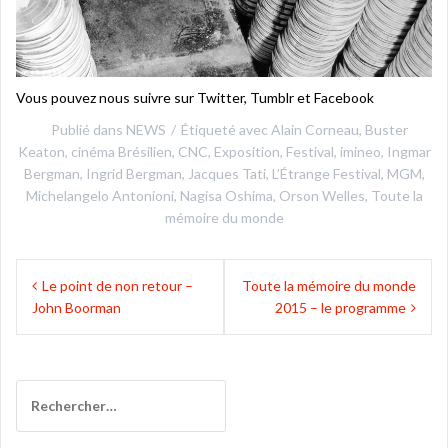
Vous pouvez nous suivre sur Twitter, Tumblr et Facebook
Publié dans
NEWS
Étiqueté avec
Alain Corneau
,
Buster
Keaton
,
cinéma Brésilien
,
CNC
,
Exposition
,
Festival
,
imineo
,
Ingmar
Bergman
,
Ingrid Bergman
,
Jacques Tati
,
L’Étrange Festival
,
MGM
,
Michelangelo Antonioni
,
Nagisa Oshima
,
Orson Welles
,
Toute la
mémoire du monde
Navigation
Le point de non retour –
Toute la mémoire du monde
de
John Boorman
2015 – le programme
l’article
Rechercher :