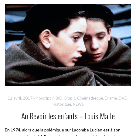
12 avril, 2017
kinoscript
BIO
,
Biopic
,
Cinémathèque
,
Drame
,
DVD
,
Historique
,
NEWS
Au Revoir les enfants – Louis Malle
En 1974, alors que la polémique sur Lacombe Lucien est à son