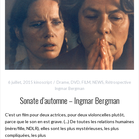
6 juillet, 2015
kinoscript
Drame
,
DVD
,
FILM
,
NEWS
,
Rétrospective
Ingmar Bergman
Sonate d’automne – Ingmar Bergman
C’est un film pour deux actrices, pour deux violoncelles plutôt,
parce que le son en est grave. (…) De toutes les relations humaines
(mère/fille, NDLR), elles sont les plus mystérieuses, les plus
compliquées, les plus