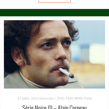
27 juillet, 2015
kinoscript
DVD
,
FILM
,
NEWS
,
Polar
Série Noire (I) – Alain Corneau