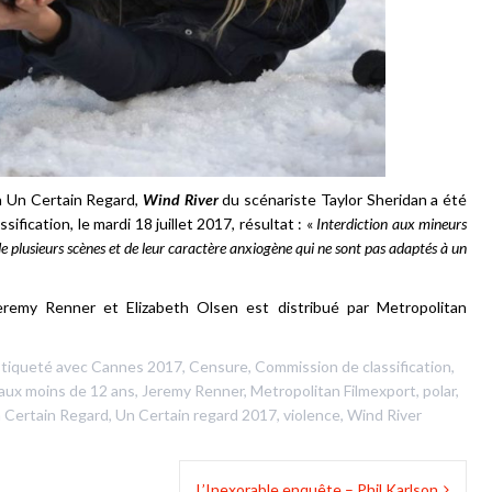
 à Un Certain Regard,
Wind River
du scénariste Taylor Sheridan a été
fication, le mardi 18 juillet 2017, résultat : «
Interdiction aux mineurs
e plusieurs scènes et de leur caractère anxiogène qui ne sont pas adaptés à un
remy Renner et Elizabeth Olsen est distribué par Metropolitan
tiqueté avec
Cannes 2017
,
Censure
,
Commission de classification
,
 aux moins de 12 ans
,
Jeremy Renner
,
Metropolitan Filmexport
,
polar
,
 Certain Regard
,
Un Certain regard 2017
,
violence
,
Wind River
L’Inexorable enquête – Phil Karlson