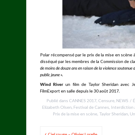
Polar récompensé par le prix de la mise en scène
disséqué par les membres de la Commission de classi
de moins de douze ans en raison de la violence soutenue d
public jeune
».
Wind River
un film de Taylor Sheridan avec Je
FilmExport en salle depuis le 30 août 2017.
Publié dans
CANNES 2017
,
Censure
,
NEWS
É
Elizabeth Olsen
,
Festival de Cannes
,
Interdiction
Prix de la mise en scène
,
Taylor Sheridan
,
Un
Navigation
Ciel rouge – Olivier Lorelle