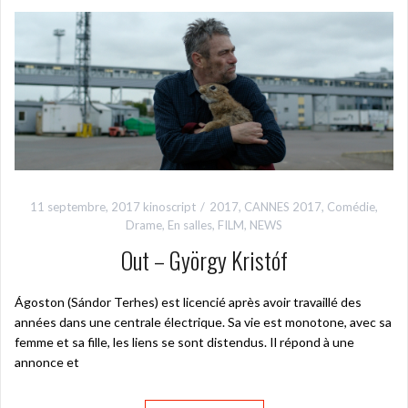
11 septembre, 2017
kinoscript
2017
,
CANNES 2017
,
Comédie
,
Drame
,
En salles
,
FILM
,
NEWS
Out – György Kristóf
Ágoston (Sándor Terhes) est licencié après avoir travaillé des
années dans une centrale électrique. Sa vie est monotone, avec sa
femme et sa fille, les liens se sont distendus. Il répond à une
annonce et