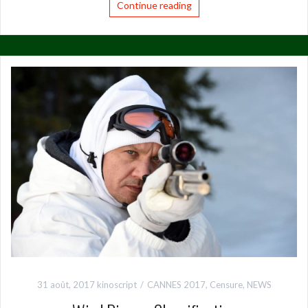
Continue reading
31 août, 2017
kinoscript
CANNES 2017
,
Censure
,
NEWS