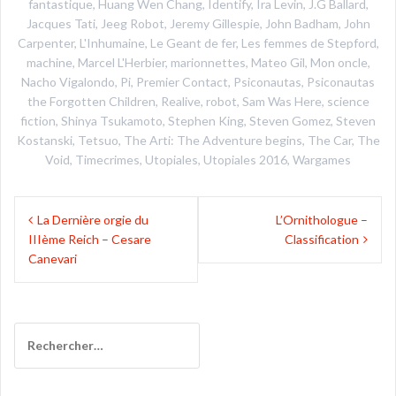
fantastique
,
Huang Wen Chang
,
Identify
,
Ira Levin
,
J.G Ballard
,
Jacques Tati
,
Jeeg Robot
,
Jeremy Gillespie
,
John Badham
,
John
Carpenter
,
L'Inhumaine
,
Le Geant de fer
,
Les femmes de Stepford
,
machine
,
Marcel L'Herbier
,
marionnettes
,
Mateo Gil
,
Mon oncle
,
Nacho Vigalondo
,
Pi
,
Premier Contact
,
Psiconautas
,
Psiconautas
the Forgotten Children
,
Realive
,
robot
,
Sam Was Here
,
science
fiction
,
Shinya Tsukamoto
,
Stephen King
,
Steven Gomez
,
Steven
Kostanski
,
Tetsuo
,
The Arti: The Adventure begins
,
The Car
,
The
Void
,
Timecrimes
,
Utopiales
,
Utopiales 2016
,
Wargames
Navigation
La Dernière orgie du
L’Ornithologue –
de
IIIème Reich – Cesare
Classification
l’article
Canevari
Rechercher :