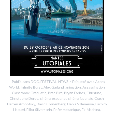
Publié dans
DOC
,
FESTIVAL
,
NEWS
Étiqueté avec
Acces
World: Infinite Burst
,
Alex Garland
,
animation
,
Assassination
Classroom: Graduatio
,
Brad Bird
,
Bryan Forbes
,
Christine
,
Christophe Deroo
,
cinéma espagnol
,
cinéma japonais
,
Crash
,
Darren Aronofsky
,
David Cronenberg
,
Denis Villeneuve
,
Eiichiro
Hasumi
,
Elliot Silverstein
,
Enfer mécanique
,
Ex-Machina
,