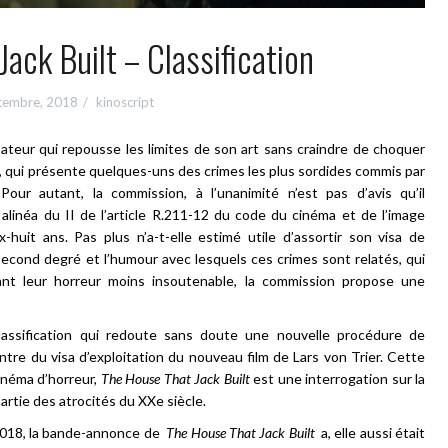
ack Built – Classification
tembre, 2018
kinoscript
sateur qui repousse les limites de son art sans craindre de choquer
lm, qui présente quelques-uns des crimes les plus sordides commis par
our autant, la commission, à l’unanimité n’est pas d’avis qu’il
linéa du II de l’article R.211-12 du code du cinéma et de l’image
huit ans. Pas plus n’a-t-elle estimé utile d’assortir son visa de
 second degré et l’humour avec lesquels ces crimes sont relatés, qui
dant leur horreur moins insoutenable, la commission propose une
assification qui redoute sans doute une nouvelle procédure de
ntre du visa d’exploitation du nouveau film de Lars von Trier. Cette
néma d’horreur,
The House That Jack Built
est une interrogation sur la
artie des atrocités du XXe siècle.
 2018, la bande-annonce de
The House That Jack Built
a, elle aussi était