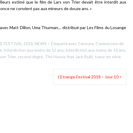
lleurs estimé que le film de Lars von Trier devait être interdit aux
nonce ne convient pas aux mineurs de douze ans. »
r avec Matt Dillon, Uma Thurman… distribué par Les Films du Losange
E FESTIVAL 2018
,
NEWS
Étiqueté avec
Censure
,
Commission de
r
,
Interdiction aux moins de 12 ans
,
interdiction aux moins de 16 ans
,
von Trier
,
second degré
,
The House that Jack Built
,
tueur en série
L’Etrange Festival 2018 – Jour 10