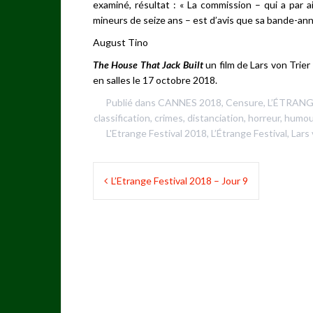
examiné, résultat : « La commission – qui a par ai
mineurs de seize ans – est d’avis que sa bande-an
August Tino
The House That Jack Built
un film de Lars von Trie
en salles le 17 octobre 2018.
Publié dans
CANNES 2018
,
Censure
,
L’ÉTRANG
classification
,
crimes
,
distanciation
,
horreur
,
humou
L'Etrange Festival 2018
,
L’Étrange Festival
,
Lars 
Navigation
L’Etrange Festival 2018 – Jour 9
de
l’article