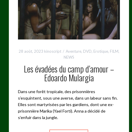
28 août, 2023
kinoscript
Aventure
,
DVD
,
Erotique
,
FILM
,
NEWS
Les évadées du camp d’amour –
Edoardo Mulargia
Dans une forêt tropicale, des prisonnières
s’esquintent, sous une averse, dans un labeur sans fin.
Elles sont martyrisées par les gardiens, dont une ex-
prisonnière Marika (Yael Forti). Anna a décidé de
s’enfuir dans la jungle.