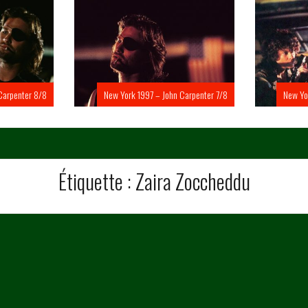
Carpenter 8/8
New York 1997 – John Carpenter 7/8
New Yo
Étiquette :
Zaira Zoccheddu