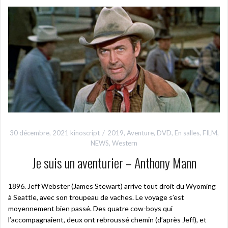
30 décembre, 2021
kinoscript
2019
,
Aventure
,
DVD
,
En salles
,
FILM
,
NEWS
,
Western
Je suis un aventurier – Anthony Mann
1896. Jeff Webster (James Stewart) arrive tout droit du Wyoming
à Seattle, avec son troupeau de vaches. Le voyage s’est
moyennement bien passé. Des quatre cow-boys qui
l’accompagnaient, deux ont rebroussé chemin (d’après Jeff), et