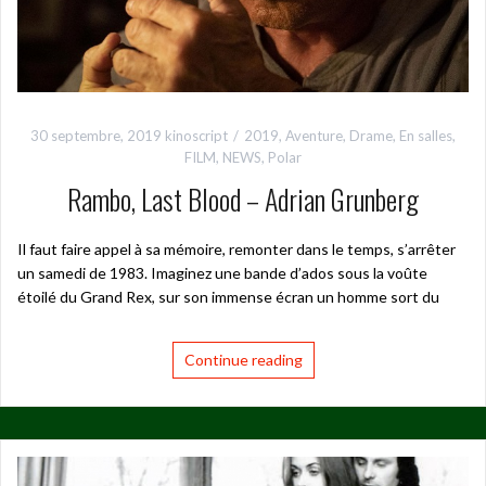
30 septembre, 2019
kinoscript
2019
,
Aventure
,
Drame
,
En salles
,
FILM
,
NEWS
,
Polar
Rambo, Last Blood – Adrian Grunberg
Il faut faire appel à sa mémoire, remonter dans le temps, s’arrêter
un samedi de 1983. Imaginez une bande d’ados sous la voûte
étoilé du Grand Rex, sur son immense écran un homme sort du
Continue reading