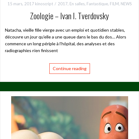
15 mars, 2017
kinoscript
2017
,
En salles
,
Fantastique
,
FILM
,
NEWS
Zoologie – Ivan I. Tverdovsky
Natacha, vieille fille vierge avec un emploi et quotidien stables,
découvre un jour qu’elle a une queue dans le bas du dos… Alors
commence un long périple à l’hôpital, des analyses et des
radiographies n’en finissent
Continue reading