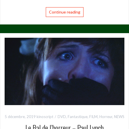
Continue reading
5 décembre, 2019
kinoscript
DVD
,
Fantastique
,
FILM
,
Horreur
,
NEWS
Le Bal de l’horreur – Paul Lynch