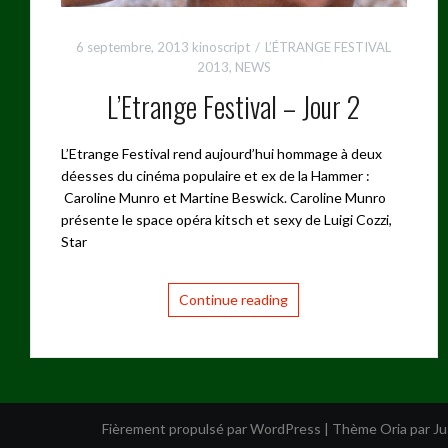
6 septembre, 2013
kinoscript
L’ÉTRANGE FESTIVAL
2013
,
NEWS
L’Etrange Festival – Jour 2
L’Etrange Festival rend aujourd’hui hommage à deux
déesses du cinéma populaire et ex de la Hammer :
Caroline Munro et Martine Beswick. Caroline Munro
présente le space opéra kitsch et sexy de Luigi Cozzi,
Star
Continue reading
Fièrement propulsé par WordPress
|
Thème
Oria
par J