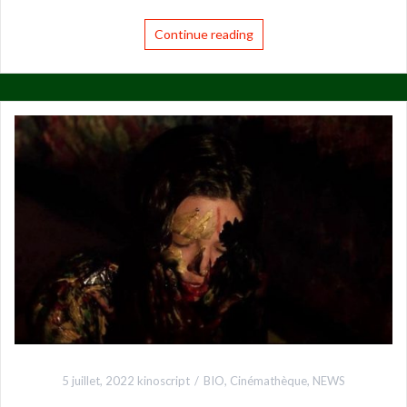
Continue reading
5 juillet, 2022
kinoscript
BIO
,
Cinémathèque
,
NEWS