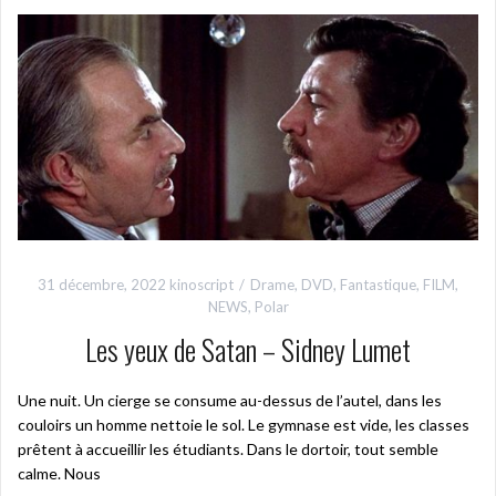
31 décembre, 2022
kinoscript
Drame
,
DVD
,
Fantastique
,
FILM
,
NEWS
,
Polar
Les yeux de Satan – Sidney Lumet
Une nuit. Un cierge se consume au-dessus de l’autel, dans les
couloirs un homme nettoie le sol. Le gymnase est vide, les classes
prêtent à accueillir les étudiants. Dans le dortoir, tout semble
calme. Nous