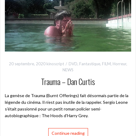
20 septembre, 2020
kinoscript
DVD
,
Fantastique
,
FILM
,
Horreur
,
NEWS
Trauma – Dan Curtis
La genèse de Trauma (Burnt Offerings) fait désormais partie de la
légende du cinéma. Il n’est pas inutile de la rappeler. Sergio Leone
s’était passionné pour un petit roman policier semi-
autobiographique : The Hoods d’Harry Grey.
Continue reading