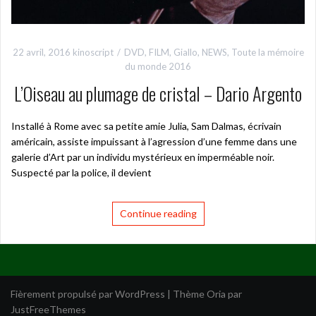
22 avril, 2016
kinoscript
DVD
,
FILM
,
Giallo
,
NEWS
,
Toute la mémoire
du monde 2016
L’Oiseau au plumage de cristal – Dario Argento
Installé à Rome avec sa petite amie Julia, Sam Dalmas, écrivain
américain, assiste impuissant à l’agression d’une femme dans une
galerie d’Art par un individu mystérieux en imperméable noir.
Suspecté par la police, il devient
Continue reading
Fièrement propulsé par WordPress
|
Thème
Oria
par
JustFreeThemes