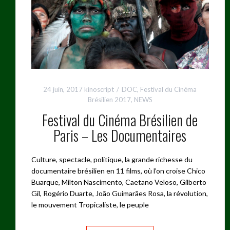
24 juin, 2017
kinoscript
DOC
,
Festival du Cinéma
Brésilien 2017
,
NEWS
Festival du Cinéma Brésilien de
Paris – Les Documentaires
Culture, spectacle, politique, la grande richesse du
documentaire brésilien en 11 films, où l’on croise Chico
Buarque, Milton Nascimento, Caetano Veloso, Gilberto
Gil, Rogério Duarte, João Guimarães Rosa, la révolution,
le mouvement Tropicaliste, le peuple