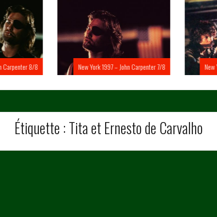
Carpenter 8/8
New York 1997 – John Carpenter 7/8
New Yo
Étiquette :
Tita et Ernesto de Carvalho