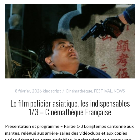
8 février, 2026
kinoscript
Cinémathèque
,
FESTIVAL
,
NEWS
Le film policier asiatique, les indispensables
1/3 – Cinémathèque Française
Présentation et programme – Partie 1-3 Longtemps cantonné aux
marges, relégué aux arrière-salles des vidéoclubs et aux copies
usées échangées entre cinéphiles, le polar asiatique a connu une