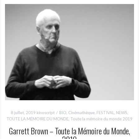
8 juillet, 2019
kinoscript
BIO
,
Cinémathèque
,
FESTIVAL
,
NEWS
,
TOUTE LA MÉMOIRE DU MONDE
,
Toute la mémoire du monde 2019
Garrett Brown – Toute la Mémoire du Monde,