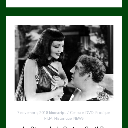
7 novembre, 2018
kinoscript
Censure
,
DVD
,
Erotique
,
FILM
,
Historique
,
NEWS