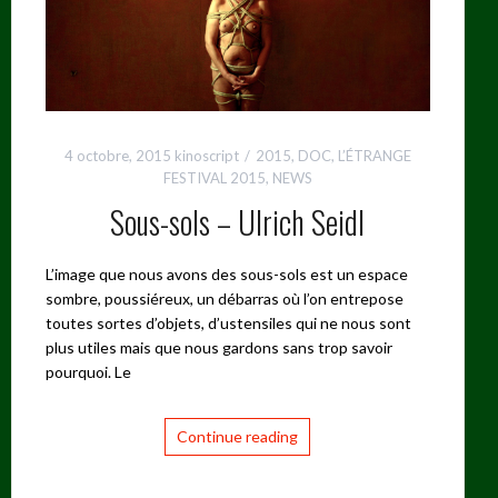
4 octobre, 2015
kinoscript
2015
,
DOC
,
L’ÉTRANGE
FESTIVAL 2015
,
NEWS
Sous-sols – Ulrich Seidl
L’image que nous avons des sous-sols est un espace
sombre, poussiéreux, un débarras où l’on entrepose
toutes sortes d’objets, d’ustensiles qui ne nous sont
plus utiles mais que nous gardons sans trop savoir
pourquoi. Le
Continue reading