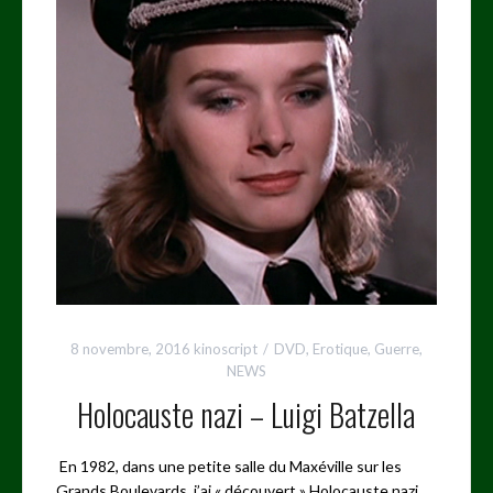
8 novembre, 2016
kinoscript
DVD
,
Erotique
,
Guerre
,
NEWS
Holocauste nazi – Luigi Batzella
En 1982, dans une petite salle du Maxéville sur les
Grands Boulevards, j’ai « découvert » Holocauste nazi