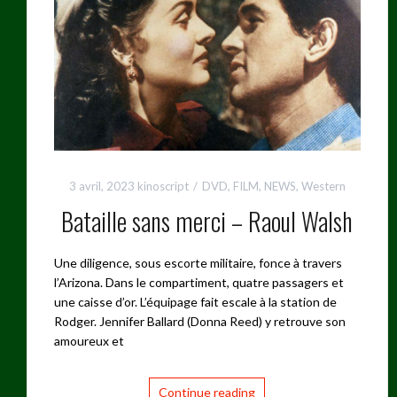
3 avril, 2023
kinoscript
DVD
,
FILM
,
NEWS
,
Western
Bataille sans merci – Raoul Walsh
Une diligence, sous escorte militaire, fonce à travers
l’Arizona. Dans le compartiment, quatre passagers et
une caisse d’or. L’équipage fait escale à la station de
Rodger. Jennifer Ballard (Donna Reed) y retrouve son
amoureux et
Continue reading