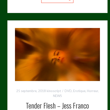
25 septembre, 2018
kinoscript
DVD
,
Erotique
,
Horreur
,
NEWS
Tender Flesh – Jess Franco