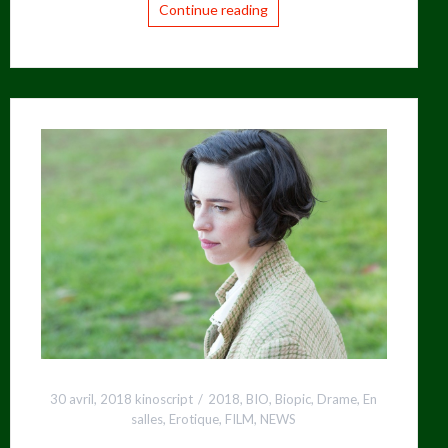
Continue reading
30 avril, 2018
kinoscript
2018
,
BIO
,
Biopic
,
Drame
,
En
salles
,
Erotique
,
FILM
,
NEWS