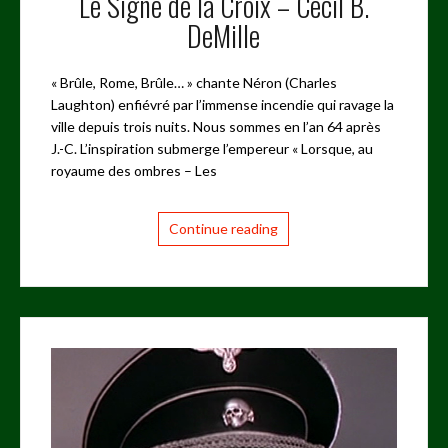
Le Signe de la Croix – Cecil B.
DeMille
« Brûle, Rome, Brûle… » chante Néron (Charles
Laughton) enfiévré par l’immense incendie qui ravage la
ville depuis trois nuits. Nous sommes en l’an 64 après
J.-C. L’inspiration submerge l’empereur « Lorsque, au
royaume des ombres – Les
Continue reading