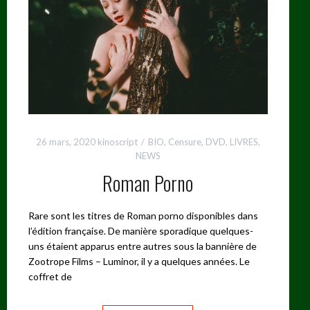
26 mars, 2020
kinoscript
BIO
,
Censure
,
DVD
,
LIVRES
,
NEWS
Roman Porno
Rare sont les titres de Roman porno disponibles dans
l’édition française. De manière sporadique quelques-
uns étaient apparus entre autres sous la bannière de
Zootrope Films – Luminor, il y a quelques années. Le
coffret de