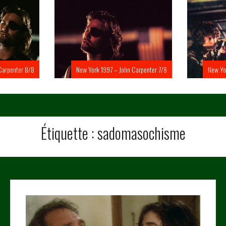
Carpenter 8/8
New York 1997 – John Carpenter 7/8
New Yo
Étiquette :
sadomasochisme